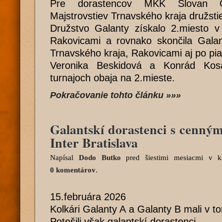
Pre dorastencov MKK Slovan Ga
Majstrovstiev Trnavského kraja družst
Družstvo Galanty získalo 2.miesto v 
Rakovicami a rovnako skončila Gala
Trnavského kraja, Rakovicami aj po pia
Veronika Beskidová a Konrád Kosár
turnajoch obaja na 2.mieste.
Pokračovanie tohto článku »»»
Galantskí dorastenci s cenným
Inter Bratislava
Napísal
Dodo Butko
pred šiestimi mesiacmi
v ka
0 komentárov
.
15.februára 2026
Kolkári Galanty A a Galanty B mali v to
Potešili však galantskí dorastenci.