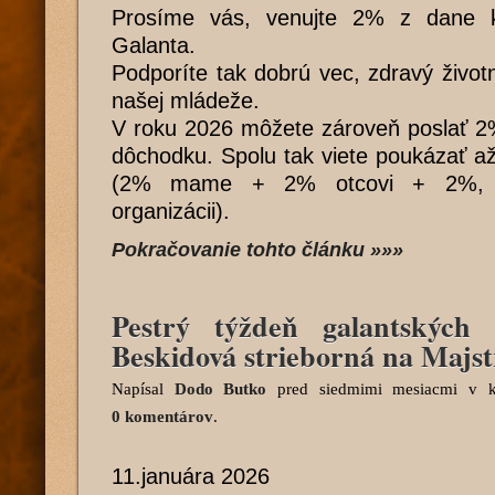
Prosíme vás, venujte 2% z dane 
Galanta.
Podporíte tak dobrú vec, zdravý životn
našej mládeže.
V roku 2026 môžete zároveň poslať 2
dôchodku. Spolu tak viete poukázať a
(2% mame + 2% otcovi + 2%, r
organizácii).
Pokračovanie tohto článku »»»
Pestrý týždeň galantských 
Beskidová strieborná na Majst
Napísal
Dodo Butko
pred siedmimi mesiacmi
v ka
0 komentárov
.
11.januára 2026