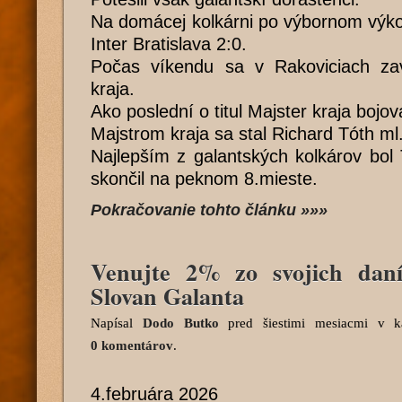
Na domácej kolkárni po výbornom výkone
Inter Bratislava 2:0.
Počas víkendu sa v Rakoviciach zavŕ
kraja.
Ako poslední o titul Majster kraja bojov
Majstrom kraja sa stal Richard Tóth ml
Najlepším z galantských kolkárov bol
skončil na peknom 8.mieste.
Pokračovanie tohto článku »»»
Venujte 2% zo svojich da
Slovan Galanta
Napísal
Dodo Butko
pred šiestimi mesiacmi
v ka
0 komentárov
.
4.februára 2026