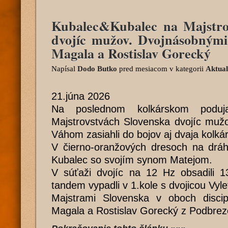
Kubalec&Kubalec na Majstro
dvojíc mužov. Dvojnásobným
Magala a Rostislav Gorecký
Napísal
Dodo Butko
pred mesiacom
v kategorii
Aktual
21.júna 2026
Na poslednom kolkárskom poduja
Majstrovstvách Slovenska dvojíc mu
Váhom zasiahli do bojov aj dvaja kolk
V čierno-oranžových dresoch na dráh
Kubalec so svojím synom Matejom.
V súťaži dvojíc na 12 Hz obsadili 13
tandem vypadli v 1.kole s dvojicou Vylet
Majstrami Slovenska v oboch discip
Magala a Rostislav Gorecký z Podbrez