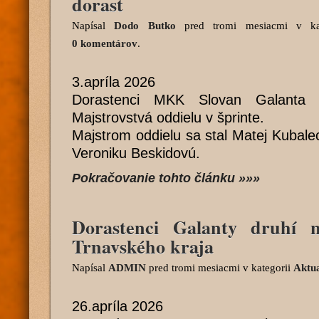
dorast
Napísal
Dodo Butko
pred tromi mesiacmi
v ka
0 komentárov
.
3.apríla 2026
Dorastenci MKK Slovan Galanta a
Majstrovstvá oddielu v šprinte.
Majstrom oddielu sa stal Matej Kubalec,
Veroniku Beskidovú.
Pokračovanie tohto článku »»»
Dorastenci Galanty druhí n
Trnavského kraja
Napísal
ADMIN
pred tromi mesiacmi
v kategorii
Aktua
26.apríla 2026