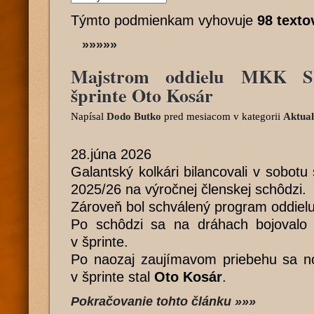
Týmto podmienkam vyhovuje
98 texto
»»»»»
Majstrom oddielu MKK Sl
šprinte Oto Kosár
Napísal
Dodo Butko
pred mesiacom
v kategorii
Aktual
28.júna 2026
Galantský kolkári bilancovali v sobotu
2025/26 na výročnej členskej schôdzi.
Zároveň bol schválený program oddiel
Po schôdzi sa na dráhach bojovalo o
v šprinte.
Po naozaj zaujímavom priebehu sa n
v šprinte stal
Oto Kosár
.
Pokračovanie tohto článku »»»