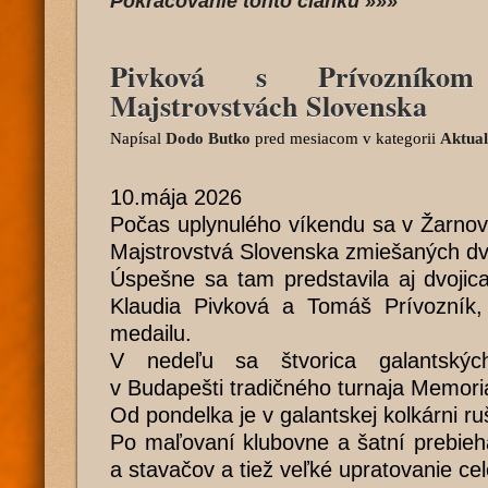
Pokračovanie tohto článku »»»
Pivková s Prívozníko
Majstrovstvách Slovenska
Napísal
Dodo Butko
pred mesiacom
v kategorii
Aktual
10.mája 2026
Počas uplynulého víkendu sa v Žarnovic
Majstrovstvá Slovenska zmiešaných dv
Úspešne sa tam predstavila aj dvoji
Klaudia Pivková a Tomáš Prívozník, 
medailu.
V nedeľu sa štvorica galantských
v Budapešti tradičného turnaja Memori
Od pondelka je v galantskej kolkárni ru
Po maľovaní klubovne a šatní prebieh
a stavačov a tiež veľké upratovanie cel