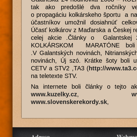
tak ako predošlé dva ročníky veľ
o propagáciu kolkárskeho športu a na
účastníkov umožnil dosiahnúť celk
Účasť kolkárov z Maďarska a Českej re
celej akcie .Články o Galantskej
KOLKÁRSKOM MARATÓNE boli v
.V Galantských novinách, Nitrianskýc
novinách, Új szó. Krátke šoty boli
CETV a STV2 ,TA3 (
http://www.ta3.
na teletexte STV.
Na internete boli články o tejto a
www.kuzelky.cz
,
w
www.slovenskerekordy.sk
,
Adresa
Webma