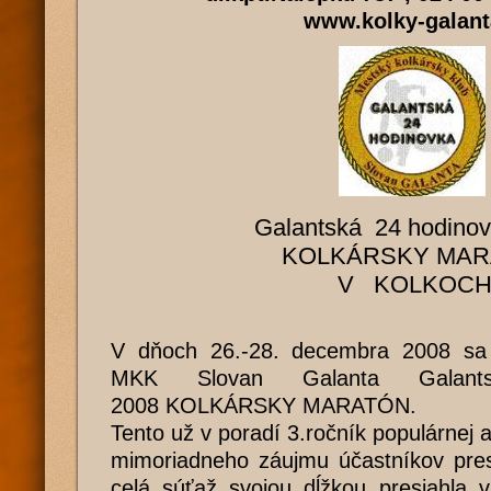
www.kolky-galant
Galantská 24 hodino
KOLKÁRSKY MAR
V KOLKOC
V dňoch 26.-28. decembra 2008 sa u
MKK Slovan Galanta Galant
2008 KOLKÁRSKY MARATÓN.
Tento už v poradí 3.ročník populárnej 
mimoriadneho záujmu účastníkov pres
celá súťaž svojou dĺžkou presiahla 