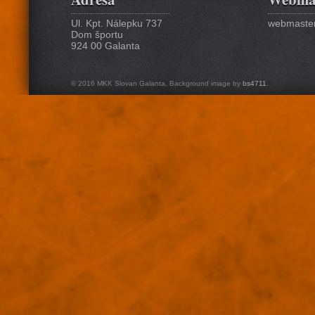
Ul. Kpt. Nálepku 737
webmaster
Dom športu
924 00 Galanta
© 2016 MKK Slovan Galanta. Background image by
bs4711
.