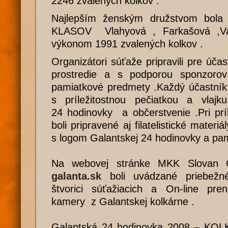
2246 zvalených kolkov .
Najlepším ženským družstvom bola
KLASOV Vlahyová , Farkašová ,Va
výkonom 1991 zvalených kolkov .
Organizátori súťaže pripravili pre úča
prostredie a s podporou sponzoro
pamiatkové predmety .Každý účastník
s príležitostnou pečiatkou a vlaj
24 hodinovky a občerstvenie .Pri príl
boli pripravené aj filatelistické materiá
s logom Galantskej 24 hodinovky a pa
Na webovej stránke MKK Slova
galanta.sk
boli uvádzané priebežn
štvorici súťažiacich a On-line pr
kamery z Galantskej kolkárne .
Galantská 24 hodinovka 2008 – K