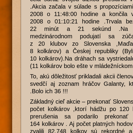
.Akcia začala v súlade s propozíciam
2008 o 11:48:00 hodine a končila 
2008 o 01:10:21 hodine .Trvala be
22 minút a 21 sekúnd .Na t
medzinárodnom podujatí sa zúča
z 20 klubov zo Slovenska ,Maď
8 kolkárov) a Českej republiky (By
10 kolkárov).Na dráhach sa vystrieda
(11 kolkárov bolo ešte v mládežníckom
To, akú dôležitosť prikladali akcii čle
svedčí aj zoznam hráčov Galanty, kto
.Bolo ich 36 !!!
Základný cieľ akcie – prekonať Slovens
počet kolkárov ,ktorí hádžu po 120
prerušenia sa podarilo prekona
164 kolkárov . Aj počet platných hodov
zvalili 82.748 kolkov sú rekordné 