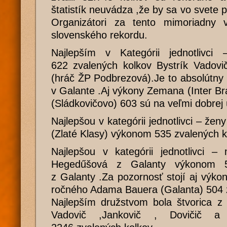
štatistík neuvádza ,že by sa vo svete 
Organizátori za tento mimoriadny vý
slovenského rekordu.
Najlepším v Kategórii jednotlivc
622 zvalených kolkov Bystrík Vadovi
(hráč ŽP Podbrezová).Je to absolútny 
v Galante .Aj výkony Zemana (Inter Bra
(Sládkovičovo) 603 sú na veľmi dobrej 
Najlepšou v kategórii jednotlivci – že
(Zlaté Klasy) výkonom 535 zvalených k
Najlepšou v kategórii jednotlivci –
Hegedűšová z Galanty výkonom 5
z Galanty .Za pozornosť stojí aj výkon
ročného Adama Bauera (Galanta) 504 z
Najlepším družstvom bola štvorica
Vadovič ,Jankovič , Dovičič a 