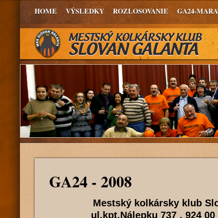
HOME
VÝSLEDKY
ROZLOSOVANIE
GA24-MAR
GA24 - 2008
Mestský kolkársky klub Sl
ul.kpt.Nálepku 737 , 92