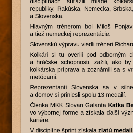
disciplínach súťažili mladé kolká
republiky, Rakúska, Nemecka, Srbska,
a Slovenska.
Hlavným trénerom bol Miloš Ponjavi
a tiež nemeckej reprezentácie.
Slovenskú výpravu viedli tréneri Richa
Kolkári si tu overili pod odborným 
a hráčske schopnosti, zažili, ako b
kolkárska príprava a zoznámili sa s v
metódami.
Reprezentanti Slovenska sa v silnej 
a domov si priniesli spolu 13 medailí.
Členka MKK Slovan Galanta
Katka B
vo výbornej forme a získala ďalší vý
kariére.
V disciplíne šprint získala
zlatú medai