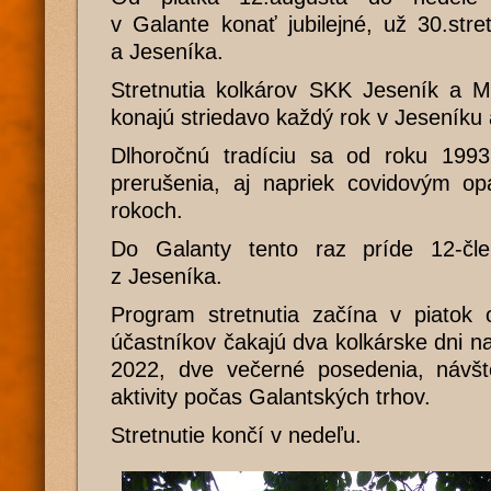
v Galante konať jubilejné, už 30.stre
a Jeseníka.
Stretnutia kolkárov SKK Jeseník a 
konajú striedavo každý rok v Jeseníku 
Dlhoročnú tradíciu sa od roku 1993
prerušenia, aj napriek covidovým op
rokoch.
Do Galanty tento raz príde 12-čle
z Jeseníka.
Program stretnutia začína v piatok 
účastníkov čakajú dva kolkárske dni n
2022, dve večerné posedenia, návšt
aktivity počas Galantských trhov.
Stretnutie končí v nedeľu.