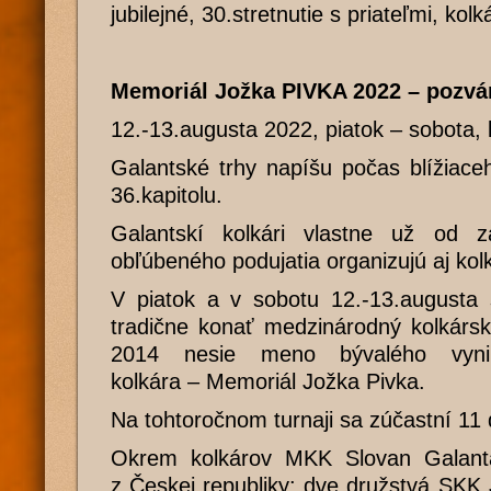
jubilejné, 30.stretnutie s priateľmi, ko
Memoriál Jožka PIVKA 2022 – pozvá
12.-13.augusta 2022, piatok – sobota,
Galantské trhy napíšu počas blížiace
36.kapitolu.
Galantskí kolkári vlastne už od z
obľúbeného podujatia organizujú aj kol
V piatok a v sobotu 12.-13.augusta
tradične konať medzinárodný kolkársk
2014 nesie meno bývalého vynik
kolkára – Memoriál Jožka Pivka.
Na tohtoročnom turnaji sa zúčastní 11 
Okrem kolkárov MKK Slovan Galanta
z Českej republiky: dve družstvá SKK