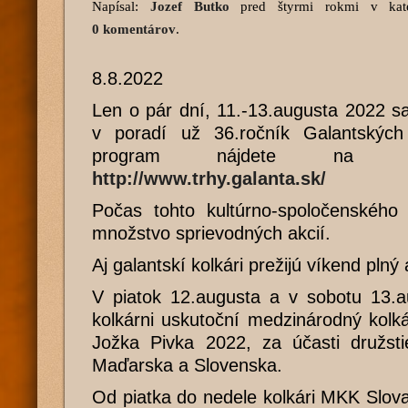
Napísal:
Jozef Butko
pred štyrmi rokmi
v kate
0 komentárov
.
8.8.2022
Len o pár dní, 11.-13.augusta 2022 s
v poradí už 36.ročník Galantských
program nájdete na we
http://www.trhy.galanta.sk/
Počas tohto kultúrno-spoločenského 
množstvo sprievodných akcií.
Aj galantskí kolkári prežijú víkend plný a
V piatok 12.augusta a v sobotu 13.a
kolkárni uskutoční medzinárodný kolk
Jožka Pivka 2022, za účasti družsti
Maďarska a Slovenska.
Od piatka do nedele kolkári MKK Slov