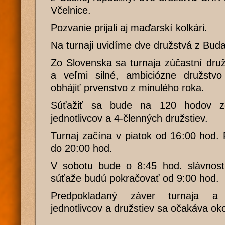
Včelnice.
Pozvanie prijali aj maďarskí kolkári.
Na turnaji uvidíme dve družstvá z Buda
Zo Slovenska sa turnaja zúčastní druž
a veľmi silné, ambiciózne družstvo
obhájiť prvenstvo z minulého roka.
Súťažiť sa bude na 120 hodov zd
jednotlivcov a 4-členných družstiev.
Turnaj začína v piatok od 16:00 hod.
do 20:00 hod.
V sobotu bude o 8:45 hod. slávnostn
súťaže budú pokračovať od 9:00 hod.
Predpokladaný záver turnaja a 
jednotlivcov a družstiev sa očakáva ok