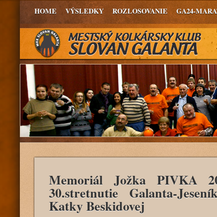
HOME
VÝSLEDKY
ROZLOSOVANIE
GA24-MAR
Memoriál Jožka PIVKA 20
30.stretnutie Galanta-Jese
Katky Beskidovej