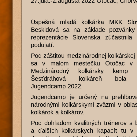
27.júla.-2.augusta 2022 Otočac, Chorv
Úspešná mladá kolkárka MKK Slov
Beskidová sa na základe pozvánky 
reprezentácie Slovenska zúčastnil
podujatí.
Pod záštitou medzinárodnej kolkársk
sa v malom mestečku Otočac v Ch
Medzinárodný kolkársky kemp ko
Šesťdráhová kolkáreň bola d
Jugendcamp 2022.
Jugendcamp je určený na prehlbova
národnými kolkárskymi zväzmi v oblas
kolkárok a kolkárov.
Pod dohľadom kvalitných trénerov s 
a ďalších kolkárskych kapacít tu v 