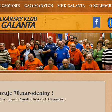
LOSOVANIE
GA24-MARATÓN
MKK GALANTA
O KOLKOCH
avuje 70.narodeniny !
rokmi
v kategórii:
Aktuality
. Pripojených:
0 komentárov
.