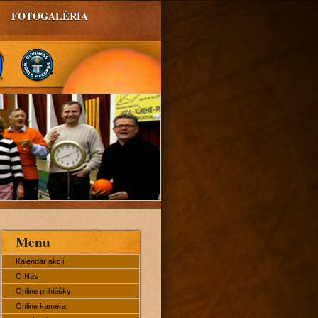
FOTOGALÉRIA
Menu
Kalendár akcií
O Nás
Online prihlášky
Online kamera