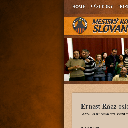
HOME
VÝSLEDKY
ROZ
Ernest Rácz osl
Napísal:
Jozef Butko
pred štyrmi 