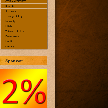
Archív výsledkov
Kontakt
Jesenník
Turnaj GA trhy
Rekordy
Mládež
Tréning v kolkoch
Dokumenty
Médiá
Odkazy
Sponzori