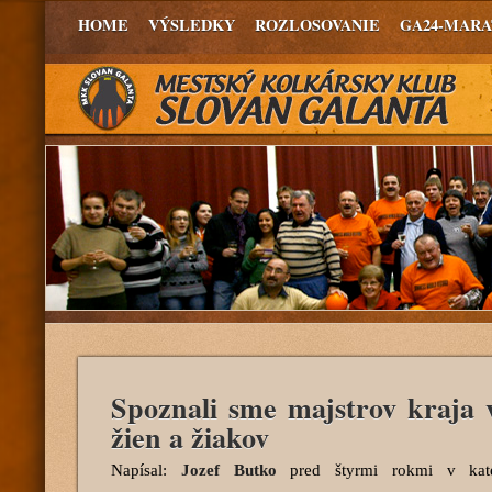
HOME
VÝSLEDKY
ROZLOSOVANIE
GA24-MAR
Spoznali sme majstrov kraja 
žien a žiakov
Napísal:
Jozef Butko
pred štyrmi rokmi
v kate