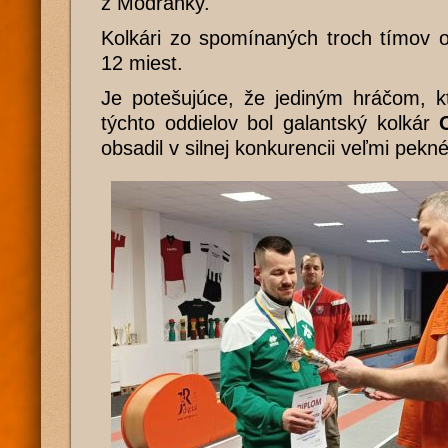
z Modranky.
Kolkári zo spomínaných troch tímov o
12 miest.
Je potešujúce, že jediným hráčom, k
týchto oddielov bol galantský kolkár
obsadil v silnej konkurencii veľmi pekn