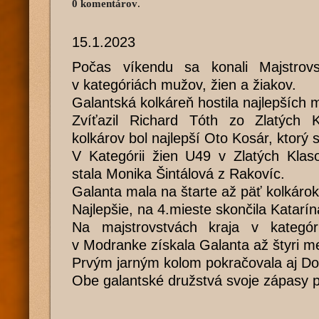
0 komentárov
.
15.1.2023
Počas víkendu sa konali Majstrovs
v kategóriách mužov, žien a žiakov.
Galantská kolkáreň hostila najlepších 
Zvíťazil Richard Tóth zo Zlatých 
kolkárov bol najlepší Oto Kosár, ktorý 
V Kategórii žien U49 v Zlatých Klas
stala Monika Šintálová z Rakovíc.
Galanta mala na štarte až päť kolkárok
Najlepšie, na 4.mieste skončila Katarí
Na majstrovstvách kraja v kategór
v Modranke získala Galanta až štyri me
Prvým jarným kolom pokračovala aj Do
Obe galantské družstvá svoje zápasy pr