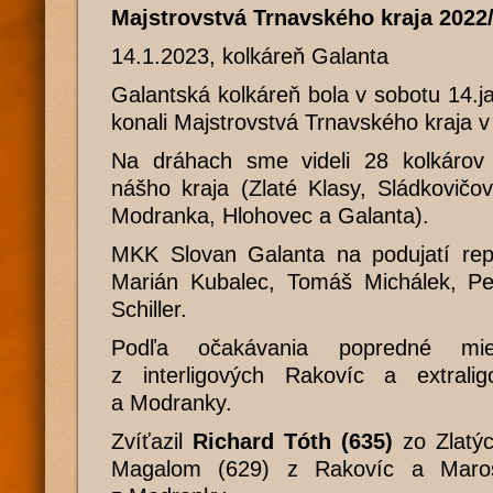
Majstrovstvá Trnavského kraja 2022
14.1.2023, kolkáreň Galanta
Galantská kolkáreň bola v sobotu 14.
konali Majstrovstvá Trnavského kraja v
Na dráhach sme videli 28 kolkárov
nášho kraja (Zlaté Klasy, Sládkovičo
Modranka, Hlohovec a Galanta).
MKK Slovan Galanta na podujatí repr
Marián Kubalec, Tomáš Michálek, Pet
Schiller.
Podľa očakávania popredné mies
z interligových Rakovíc a extrali
a Modranky.
Zvíťazil
Richard Tóth (635)
zo Zlatýc
Magalom (629) z Rakovíc a Maro