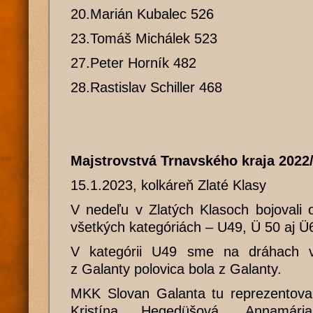
20.Marián Kubalec 526
23.Tomáš Michálek 523
27.Peter Horník 482
28.Rastislav Schiller 468
Majstrovstvá Trnavského kraja 2022
15.1.2023, kolkáreň Zlaté Klasy
V nedeľu v Zlatých Klasoch bojovali o
všetkých kategóriách – U49, Ü 50 aj Ü
V kategórii U49 sme na dráhach vi
z Galanty polovica bola z Galanty.
MKK Slovan Galanta tu reprezentoval
Kristína Hegedüšová, Annamár