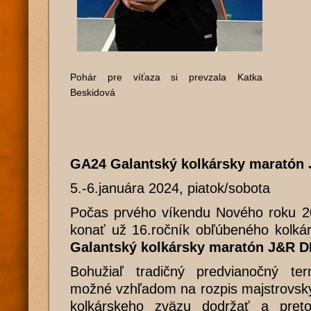
Pohár pre víťaza si prevzala Katka
Beskidová
GA24 Galantský kolkársky maratón
5.-6.januára 2024,
piatok/sobota
Počas prvého víkendu Nového roku 2
konať už 16.ročník obľúbeného kolk
Galantský kolkársky maratón J&R D
Bohužiaľ tradičný predvianočný te
možné vzhľadom na rozpis majstrovsk
kolkárskeho zväzu dodržať a preto o