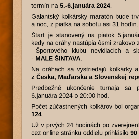
termín na
5.-6.januára 2024
.
Galantský kolkársky maratón bude trv
a noc, z piatka na sobotu asi 31 hodín.
Štart je stanovený na piatok 5.janu
kedy na dráhy nastúpia ôsmi zrakovo 
Športového klubu nevidiacich a sl
-
MALE ŠINTAVA
.
Na dráhach sa vystriedajú kolkárky a
z Česka, Maďarska a Slovenskej rep
Predbežné ukončenie turnaja sa 
6.januára 2024 o 20:00 hod.
Počet zúčastnených kolkárov bol orga
124
.
Už v prvých 24 hodinách po zverejnení
cez online stránku oddielu prihlásilo
90