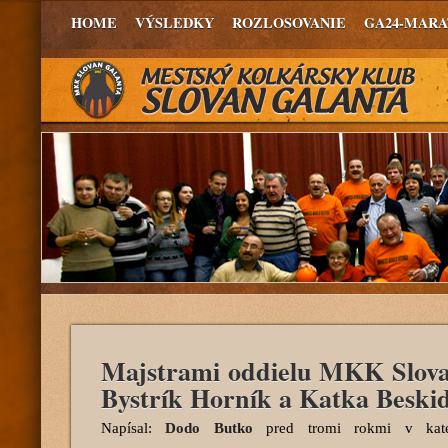
HOME
VÝSLEDKY
ROZLOSOVANIE
GA24-MAR
Majstrami oddielu MKK Slova
Bystrík Horník a Katka Beski
Napísal:
Dodo Butko
pred tromi rokmi
v kate