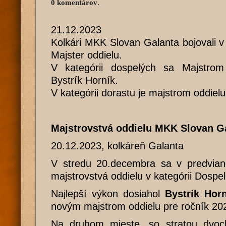
0 komentárov
.
21.12.2023
Kolkári MKK Slovan Galanta bojovali v 
Majster oddielu.
V kategórii dospelých sa Majstrom
Bystrík Horník.
V kategórii dorastu je majstrom oddiel
Majstrovstvá oddielu MKK Slovan 
20.12.2023, kolkáreň Galanta
V stredu 20.decembra sa v predviano
majstrovstvá oddielu v kategórii Dospel
Najlepší výkon dosiahol
Bystrík Hor
novým majstrom oddielu pre ročník 20
Na druhom mieste, so stratou dvoch