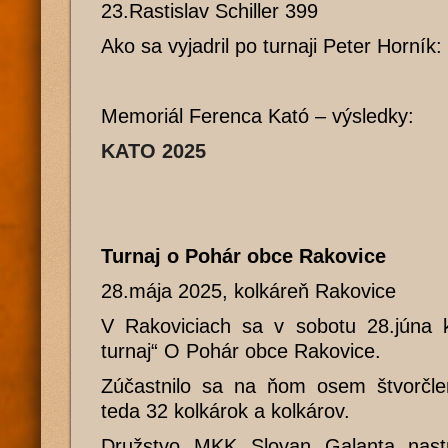
23.Rastislav Schiller 399
Ako sa vyjadril po turnaji Peter Horník:
Memoriál Ferenca Kató – výsledky:
KATO 2025
Turnaj o Pohár obce Rakovice
28.mája 2025, kolkáreň Rakovice
V Rakoviciach sa v sobotu 28.júna k
turnaj“ O Pohár obce Rakovice.
Zúčastnilo sa na ňom osem štvorčlen
teda 32 kolkárok a kolkárov.
Družstvo MKK Slovan Galanta nastú