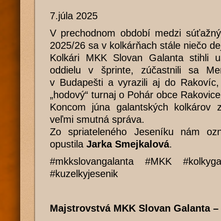
7.júla 2025
V prechodnom období medzi súťažný
2025/26 sa v kolkárňach stále niečo de
Kolkári MKK Slovan Galanta stihli u
oddielu v šprinte, zúčastnili sa M
v Budapešti a vyrazili aj do Rakovíc,
„hodový“ turnaj o Pohár obce Rakovice
Koncom júna galantských kolkárov z
veľmi smutná správa.
Zo spriateleného Jeseníku nám ozn
opustila
Jarka Smejkalová
.
#mkkslovangalanta #MKK #kolkyg
#kuzelkyjesenik
Majstrovstvá MKK Slovan Galanta –