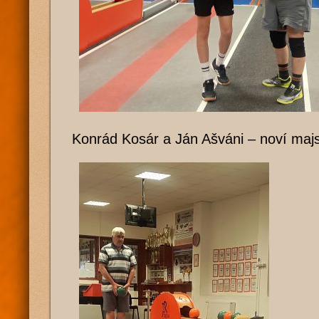
Konrád Kosár a Ján Ašváni – noví majst