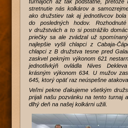
turnajoch až tak podstatné, pretože
stretnutie nás kolkárov a samozrejm
ako družstiev tak aj jednotlivcov bo
do posledných hodov. Rozhodnuté
v družstvách a to si postrážilo domá
priečky sa ale zvádzal už spomínaný
najlepšie vyšli chlapci z Cabaja-Čáp
chlapci z B družstva tesne pred Gala
zaskvel pekným výkonom 621 nestarn
jednotlivkýň ovládla Nives Deklev
krásným výkonom 634. U mužov zas
645, ktorý opäť raz neúspešne atakova
Veľmi pekne ďakujeme všetkým družst
prijali našu pozvánku na tento turnaj 
dlhý deň na našej kolkárni užili.