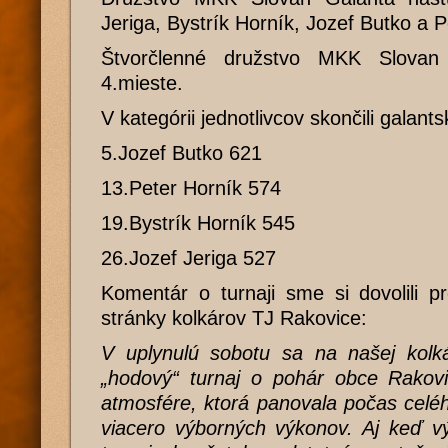
Jeriga, Bystrík Horník, Jozef Butko a P
Štvorčlenné družstvo MKK Slovan
4.mieste.
V kategórii jednotlivcov skončili galant
5.Jozef Butko 621
13.Peter Horník 574
19.Bystrík Horník 545
26.Jozef Jeriga 527
Komentár o turnaji sme si dovolili p
stránky kolkárov TJ Rakovice:
V uplynulú sobotu sa na našej kolkár
„hodový“ turnaj o pohár obce Rakovi
atmosfére, ktorá panovala počas celé
viacero výborných výkonov. Aj keď v