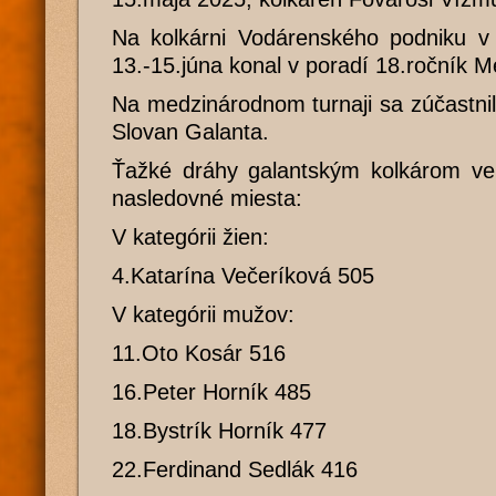
Na kolkárni Vodárenského podniku v
13.-15.júna konal v poradí 18.ročník 
Na medzinárodnom turnaji sa zúčastni
Slovan Galanta.
Ťažké dráhy galantským kolkárom veľm
nasledovné miesta:
V kategórii žien:
4.Katarína Večeríková 505
V kategórii mužov:
11.Oto Kosár 516
16.Peter Horník 485
18.Bystrík Horník 477
22.Ferdinand Sedlák 416