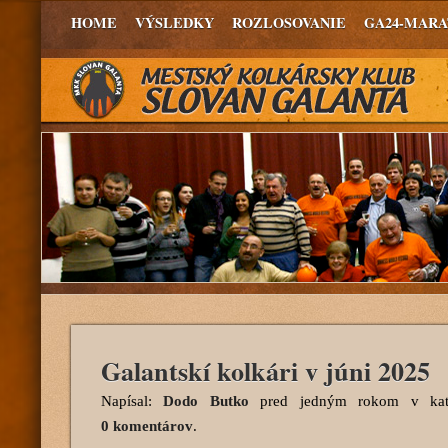
HOME
VÝSLEDKY
ROZLOSOVANIE
GA24-MAR
Galantskí kolkári v júni 2025
Napísal:
Dodo Butko
pred jedným rokom
v kat
0 komentárov
.