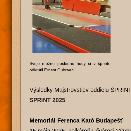
Svoje možno posledné hody si v šprinte
odkrútil Ernest Gubraan
Výsledky Majstrovstiev oddielu ŠPRIN
SPRINT 2025
Memoriál Ferenca Kató Budapešť
15.mája 2025, kolkáreň Fővárosi Vízm