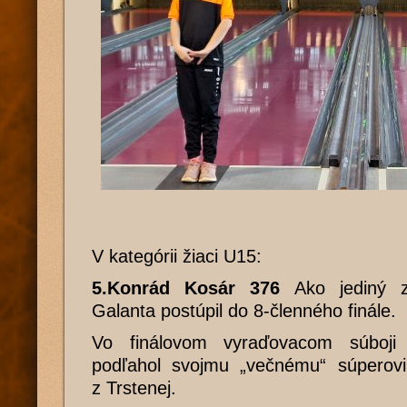
V kategórii žiaci U15:
5.Konrád Kosár 376
Ako jediný z
Galanta postúpil do 8-členného finále.
Vo finálovom vyraďovacom súboji
podľahol svojmu „večnému“ súperovi
z Trstenej.