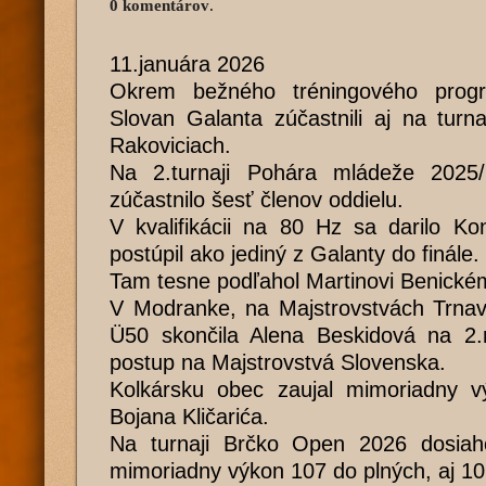
0 komentárov
.
11.januára 2026
Okrem bežného tréningového prog
Slovan Galanta zúčastnili aj na turn
Rakoviciach.
Na 2.turnaji Pohára mládeže 2025
zúčastnilo šesť členov oddielu.
V kvalifikácii na 80 Hz sa darilo Ko
postúpil ako jediný z Galanty do finále.
Tam tesne podľahol Martinovi Benickém
V Modranke, na Majstrovstvách Trnavs
Ü50 skončila Alena Beskidová na 2.m
postup na Majstrovstvá Slovenska.
Kolkársku obec zaujal mimoriadny v
Bojana Kličarića.
Na turnaji Brčko Open 2026 dosiah
mimoriadny výkon 107 do plných, aj 10