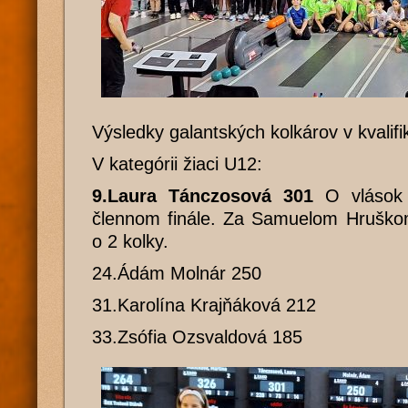
Výsledky galantských kolkárov v kvalifi
V kategórii žiaci U12:
9.Laura Tánczosová 301
O vlások 
člennom finále. Za Samuelom Hruškom
o 2 kolky.
24.Ádám Molnár 250
31.Karolína Krajňáková 212
33.Zsófia Ozsvaldová 185