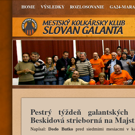
HOME
VÝSLEDKY
ROZLOSOVANIE
GA24-MAR
Pestrý týždeň galantských 
Beskidová strieborná na Majst
Napísal:
Dodo Butko
pred siedmimi mesiacmi
v ka