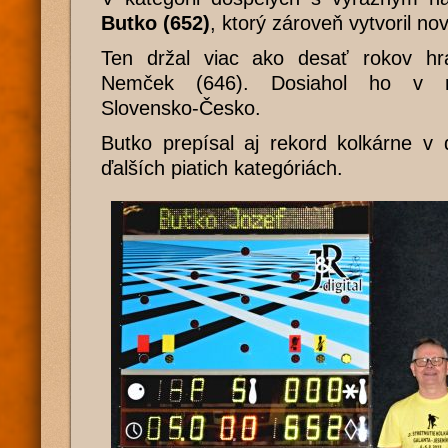
Butko (652)
, ktorý zároveň vytvoril no
Ten držal viac ako desať rokov hr
Nemček (646). Dosiahol ho v m
Slovensko-Česko.
Butko prepísal aj rekord kolkárne v 
ďalších piatich kategóriách.