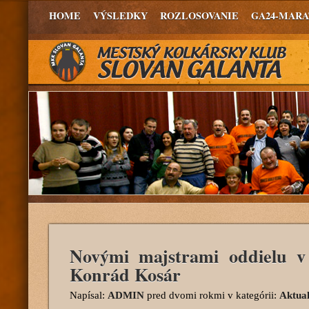
HOME
VÝSLEDKY
ROZLOSOVANIE
GA24-MAR
Novými majstrami oddielu v
Konrád Kosár
Napísal:
ADMIN
pred dvomi rokmi
v kategórii:
Aktual