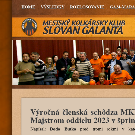
HOME
VÝSLEDKY
ROZLOSOVANIE
GA24-MAR
Výročná členská schôdza MK
Majstrom oddielu 2023 v špri
Napísal:
Dodo Butko
pred tromi rokmi
v kate