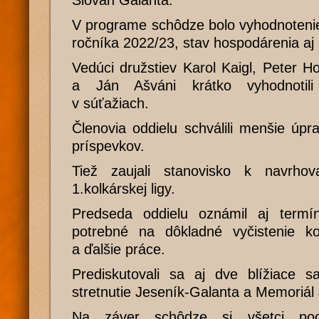
Slovan Galanta.
V programe schôdze bolo vyhodnoteni
ročníka 2022/23, stav hospodárenia aj 
Vedúci družstiev Karol Kaigl, Peter H
a Ján Ašváni krátko vyhodnotili
v súťažiach.
Členovia oddielu schválili menšie úp
príspevkov.
Tiež zaujali stanovisko k navrhov
1.kolkárskej ligy.
Predseda oddielu oznámil aj termí
potrebné na dôkladné vyčistenie k
a ďalšie práce.
Prediskutovali sa aj dve blížiace s
stretnutie Jeseník-Galanta a Memoriál
Na záver schôdze si všetci poc