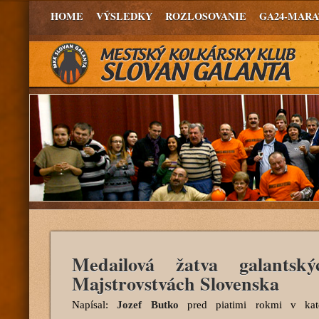
HOME
VÝSLEDKY
ROZLOSOVANIE
GA24-MAR
Medailová žatva galantsk
Majstrovstvách Slovenska
Napísal:
Jozef Butko
pred piatimi rokmi
v kate