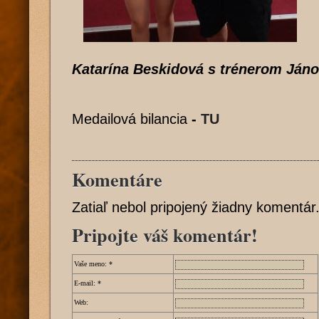
Katarína Beskidová s trénerom Já
Medailová bilancia
-
TU
Komentáre
Zatiaľ nebol pripojený žiadny komentár
Pripojte váš komentár!
Vaše meno:
*
E-mail:
*
Web: