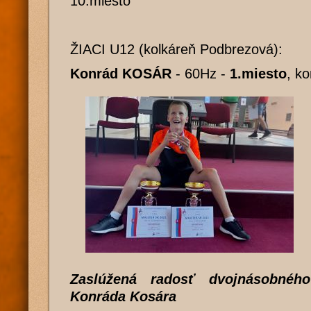
10.miesto
ŽIACI U12 (kolkáreň Podbrezová):
Konrád KOSÁR
- 60Hz -
1.miesto
, k
Zaslúžená radosť dvojnásobného
Konráda Kosára