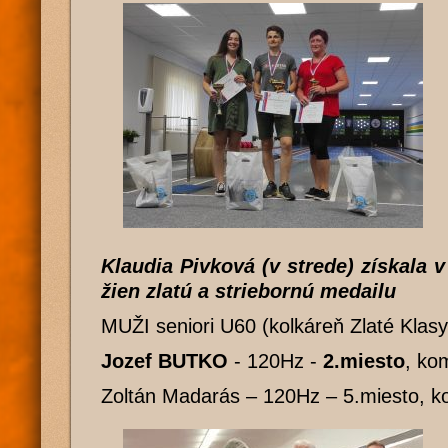
Klaudia Pivková (v strede) získala 
žien zlatú a striebornú medailu
MUŽI seniori U60 (kolkáreň Zlaté Klasy
Jozef BUTKO
- 120Hz -
2.miesto
, ko
Zoltán Madarás – 120Hz – 5.miesto, k