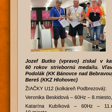
Jozef Butko (vpravo) získal v ka
60 rokov striebornú medailu. Vľa
Podolák (KK Bánovce nad Bebravou),
Bereš (KKZ Hlohovec)
ŽIAČKY U12 (kolkáreň Podbrezová):
Veronika Beskidová – 60Hz – 8.miesto,
Katarína Kubíková – 60Hz – 11.m