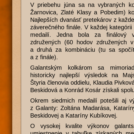
V priebehu júna sa na vybraných ko
Žarnovica, Zlaté Klasy a Pobedim) kona
Najlepších dvanásť pretekárov z každej
záverečného finále. V každej kategórii
medailí. Jedna bola za finálový
združených (60 hodov združených v 
a druhá za kombináciu (tu sa spočíta
a z finále).
Galantským kolkárom sa mimoriad
historicky najlepší výsledok na Maj
Štyria členovia oddielu, Klaudia Pivkov
Beskidová a Konrád Kosár získali spol
Okrem siedmich medailí potešili aj vý
z Galanty: Zoltána Madarása, Katarín
Beskidovej a Kataríny Kubíkovej.
O vysokej kvalite výkonov galants
umiestnenie v tabuľke získaných med