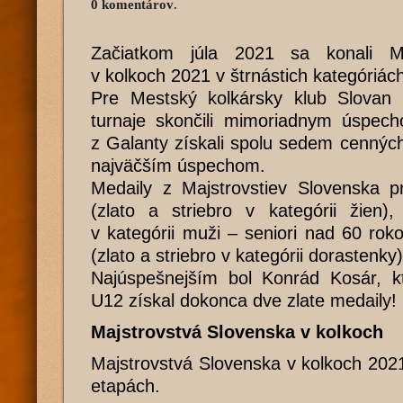
0 komentárov
.
Začiatkom júla 2021 sa konali Ma
v kolkoch 2021 v štrnástich kategóriách
Pre Mestský kolkársky klub Slovan
turnaje skončili mimoriadnym úspech
z Galanty získali spolu sedem cenných 
najväčším úspechom.
Medaily z Majstrovstiev Slovenska pr
(zlato a striebro v kategórii žien),
v kategórii muži – seniori nad 60 rok
(zlato a striebro v kategórii dorastenky)
Najúspešnejším bol Konrád Kosár, kt
U12 získal dokonca dve zlate medaily!
Majstrovstvá Slovenska v kolkoch
Majstrovstvá Slovenska v kolkoch 2021
etapách.