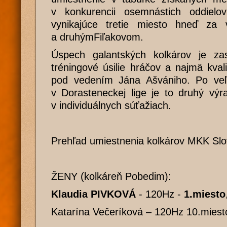
v konkurencii osemnástich oddielo
vynikajúce tretie miesto hneď za 
a druhýmFiľakovom.
Úspech galantských kolkárov je z
tréningové úsilie hráčov a najmä kva
pod vedením Jána Ašvániho. Po veľ
v Dorasteneckej lige je to druhý výr
v individuálnych súťažiach.
Prehľad umiestnenia kolkárov MKK Slo
ŽENY (kolkáreň Pobedim):
Klaudia PIVKOVÁ
- 120Hz -
1.miesto
Katarína Večeríková – 120Hz 10.miest