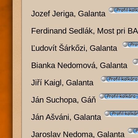
Jozef Jeriga, Galanta
Ferdinand Sedlák, Most pri B
Ľudovít Šárkőzi, Galanta
Bianka Nedomová, Galanta
Jiří Kaigl, Galanta
Ján Suchopa, Gáň
Ján Ašváni, Galanta
Jaroslav Nedoma, Galanta