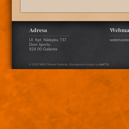
Adresa
Webma
Ul. Kpt. Nálepku 737
webmaster
Dom športu
924 00 Galanta
© 2016 MKK Slovan Galanta. Background image by
bs4711
.