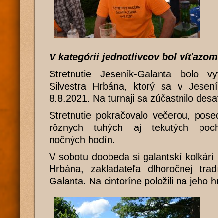
V kategórii jednotlivcov bol víťazom
Stretnutie Jeseník-Galanta bolo v
Silvestra Hrbána, ktorý sa v Jesen
8.8.2021. Na turnaji sa zúčastnilo desa
Stretnutie pokračovalo večerou, pos
rôznych tuhých aj tekutých poc
nočných hodín.
V sobotu doobeda si galantskí kolkári u
Hrbána, zakladateľa dlhoročnej tradí
Galanta. Na cintoríne položili na jeho h