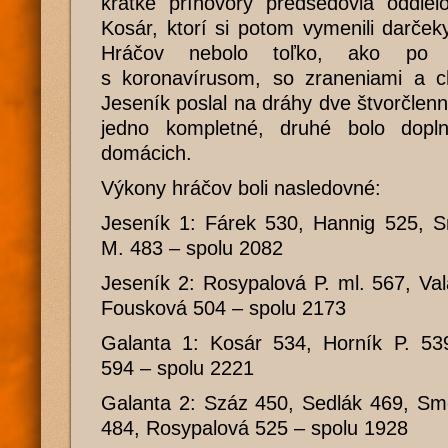
krátke príhovory predsedovia oddi
Kosár, ktorí si potom vymenili darče
Hráčov nebolo toľko, ako po 
s koronavírusom, so zraneniami a ch
Jeseník poslal na dráhy dve štvorčlenn
jedno kompletné, druhé bolo dop
domácich.
Výkony hráčov boli nasledovné:
Jeseník 1: Fárek 530, Hannig 525, S
M. 483 – spolu 2082
Jeseník 2: Rosypalová P. ml. 567, Va
Fousková 504 – spolu 2173
Galanta 1: Kosár 534, Horník P. 539
594 – spolu 2221
Galanta 2: Száz 450, Sedlák 469, Sme
484, Rosypalová 525 – spolu 1928