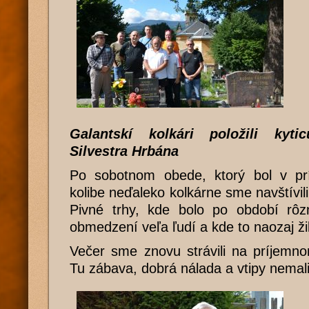
Galantskí kolkári položili kyt
Silvestra Hrbána
Po sobotnom obede, ktorý bol v pr
kolibe neďaleko kolkárne sme navštívil
Pivné trhy, kde bolo po období rôz
obmedzení veľa ľudí a kde to naozaj ži
Večer sme znovu strávili na príjemno
Tu zábava, dobrá nálada a vtipy nemali