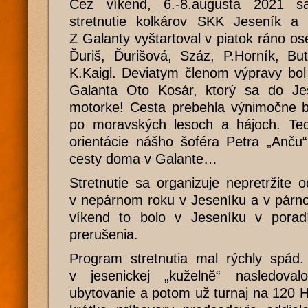
Cez víkend, 6.-8.augusta 2021 s
stretnutie kolkárov SKK Jeseník a
Z Galanty vyštartoval v piatok ráno os
Ďuriš, Ďurišová, Száz, P.Horník, Bu
K.Kaigl. Deviatym členom výpravy bo
Galanta Oto Kosár, ktorý sa do Je
motorke! Cesta prebehla výnimočne b
po moravských lesoch a hájoch. Ted
orientácie nášho šoféra Petra „Anču
cesty doma v Galante…
Stretnutie sa organizuje nepretržite 
v nepárnom roku v Jeseníku a v párn
víkend to bolo v Jeseníku v poradí
prerušenia.
Program stretnutia mal rýchly spád. 
v jesenickej „kuželně“ nasledoval
ubytovanie a potom už turnaj na 120 H