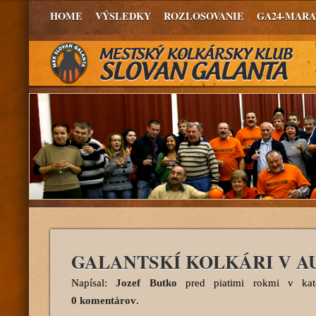
HOME
VÝSLEDKY
ROZLOSOVANIE
GA24-MAR
GALANTSKÍ KOLKÁRI V A
Napísal:
Jozef Butko
pred piatimi rokmi
v kate
0 komentárov
.