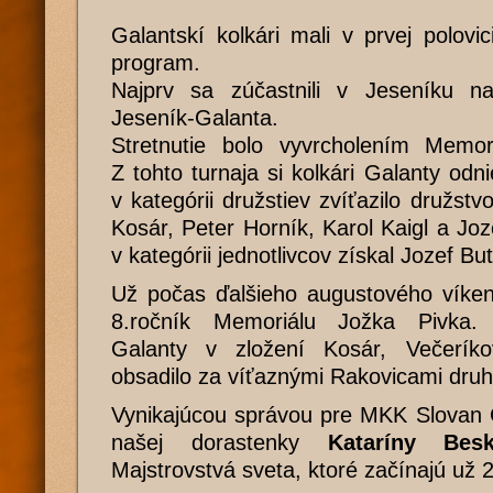
Galantskí kolkári mali v prvej polov
program.
Najprv sa zúčastnili v Jeseníku na 
Jeseník-Galanta.
Stretnutie bolo vyvrcholením Memori
Z tohto turnaja si kolkári Galanty odn
v kategórii družstiev zvíťazilo družst
Kosár, Peter Horník, Karol Kaigl a Joz
v kategórii jednotlivcov získal Jozef Bu
Už počas ďalšieho augustového víken
8.ročník Memoriálu Jožka Pivka. 
Galanty v zložení Kosár, Večerík
obsadilo za víťaznými Rakovicami druh
Vynikajúcou správou pre MKK Slovan 
našej dorastenky
Kataríny Besk
Majstrovstvá sveta, ktoré začínajú už 