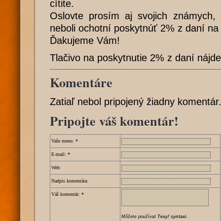
cítite.
Oslovte prosím aj svojich známych, 
neboli ochotní poskytnúť 2% z daní na
Ďakujeme Vám!
Tlačivo na poskytnutie 2% z daní nájd
Komentáre
Zatiaľ nebol pripojený žiadny komentár
Pripojte váš komentár!
Vaše meno:
*
E-mail:
*
Web:
Nadpis komentára:
Váš komentár:
*
Môžete používat
Texy! syntaxi
.