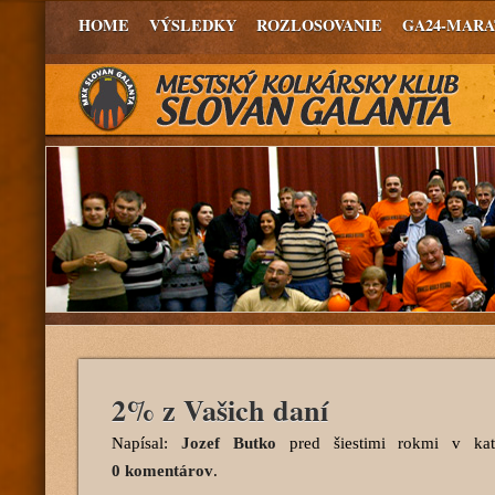
HOME
VÝSLEDKY
ROZLOSOVANIE
GA24-MAR
2% z Vašich daní
Napísal:
Jozef Butko
pred šiestimi rokmi
v kat
0 komentárov
.