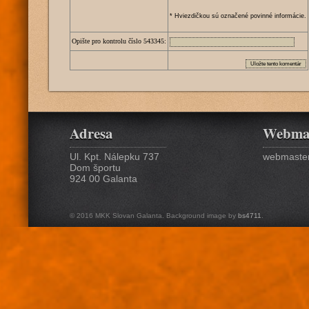
* Hviezdičkou sú označené povinné informácie.
Opište pro kontrolu číslo
5
4
3
3
4
5
:
Adresa
Webma
Ul. Kpt. Nálepku 737
webmaster
Dom športu
924 00 Galanta
© 2016 MKK Slovan Galanta. Background image by
bs4711
.