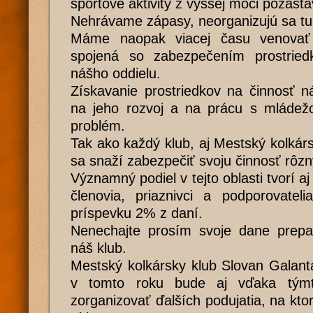
športové aktivity z vyššej moci pozast
Nehrávame zápasy, neorganizujú sa tur
Máme naopak viacej času venovať s
spojená so zabezpečením prostried
nášho oddielu.
Získavanie prostriedkov na činnosť n
na jeho rozvoj a na prácu s mládežo
problém.
Tak ako každý klub, aj Mestský kolkár
sa snaží zabezpečiť svoju činnosť rôz
Významný podiel v tejto oblasti tvorí aj
členovia, priaznivci a podporovatel
príspevku 2% z daní.
Nenechajte prosím svoje dane prepa
náš klub.
Mestský kolkársky klub Slovan Galanta
v tomto roku bude aj vďaka týmt
zorganizovať ďalších podujatia, na kto