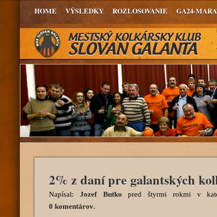
HOME
VÝSLEDKY
ROZLOSOVANIE
GA24-MAR
2% z daní pre galantských ko
Napísal:
Jozef Butko
pred štyrmi rokmi
v kate
0 komentárov
.