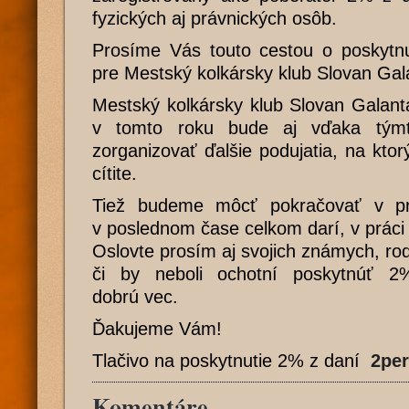
fyzických aj právnických osôb.
Prosíme Vás touto cestou o poskytn
pre Mestský kolkársky klub Slovan Gal
Mestský kolkársky klub Slovan Galanta
v tomto roku bude aj vďaka týmt
zorganizovať ďalšie podujatia, na kto
cítite.
Tiež budeme môcť pokračovať v pr
v poslednom čase celkom darí, v práci
Oslovte prosím aj svojich známych, rod
či by neboli ochotní poskytnúť 
dobrú vec.
Ďakujeme Vám!
Tlačivo na poskytnutie 2% z daní
2pe
Komentáre