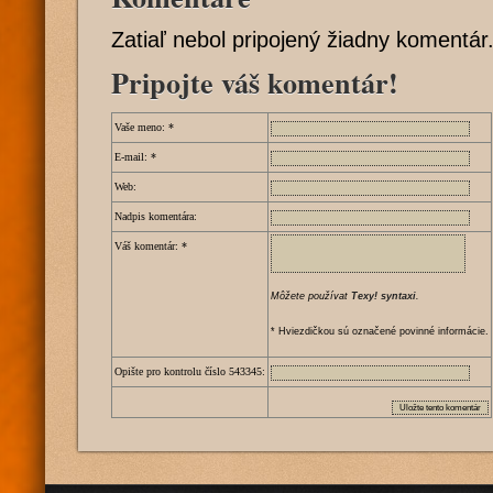
Zatiaľ nebol pripojený žiadny komentár
Pripojte váš komentár!
Vaše meno:
*
E-mail:
*
Web:
Nadpis komentára:
Váš komentár:
*
Môžete používat
Texy! syntaxi
.
* Hviezdičkou sú označené povinné informácie.
Opište pro kontrolu číslo
5
4
3
3
4
5
: