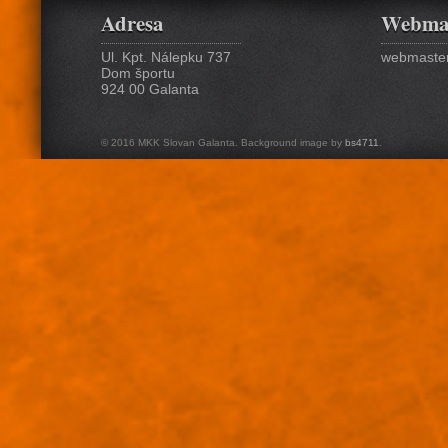
Adresa
Webma
Ul. Kpt. Nálepku 737
webmaster
Dom športu
924 00 Galanta
© 2016 MKK Slovan Galanta. Background image by
bs4711
.