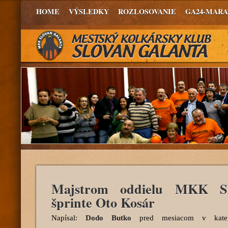
HOME
VÝSLEDKY
ROZLOSOVANIE
GA24-MAR
Majstrom oddielu MKK Sl
šprinte Oto Kosár
Napísal:
Dodo Butko
pred mesiacom
v kate