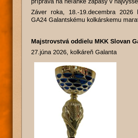
príprava na neľahké zápasy v najvyššej
Záver roka, 18.-19.decembra 2026 b
GA24 Galantskému kolkárskemu mara
Majstrovstvá oddielu MKK Slovan Ga
27.júna 2026, kolkáreň Galanta