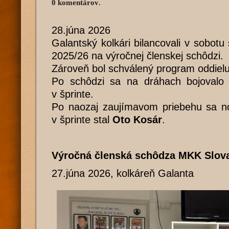
0 komentárov
.
28.júna 2026
Galantský kolkári bilancovali v sobotu
2025/26 na výročnej členskej schôdzi.
Zároveň bol schválený program oddiel
Po schôdzi sa na dráhach bojovalo o
v šprinte.
Po naozaj zaujímavom priebehu sa n
v šprinte stal
Oto Kosár
.
Výročná členská schôdza MKK Slov
27.júna 2026, kolkáreň Galanta