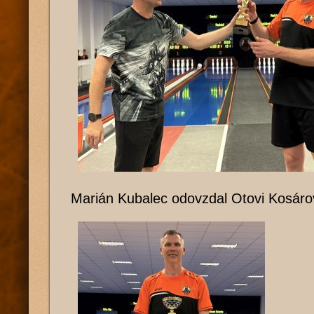
Marián Kubalec odovzdal Otovi Kosáro