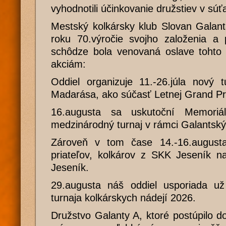
vyhodnotili účinkovanie družstiev v súť
Mestský kolkársky klub Slovan Galant
roku 70.výročie svojho založenia a 
schôdze bola venovaná oslave tohto 
akciám:
Oddiel organizuje 11.-26.júla nový t
Madarása, ako súčasť Letnej Grand Pri
16.augusta sa uskutoční Memoriá
medzinárodný turnaj v rámci Galantský
Zároveň v tom čase 14.-16.augusta
priateľov, kolkárov z SKK Jeseník na
Jeseník.
29.augusta náš oddiel usporiada už
turnaja kolkárskych nádejí 2026.
Družstvo Galanty A, ktoré postúpilo d