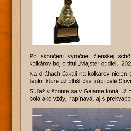
Po skončení výročnej členskej schô
kolkárov boj o titul „Majster oddielu 20
Na dráhach čakali na kolkárov nielen si
teplo, ktoré už dlhší čas trápi celé Slo
Súťaž v šprinte sa v Galante koná už 
bola ako vždy, napínavá, aj s prekvape