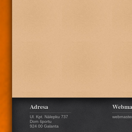
Adresa
Webma
Ul. Kpt. Nálepku 737
webmaster
Dom športu
924 00 Galanta