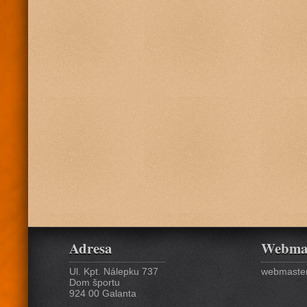
Adresa
Webma
Ul. Kpt. Nálepku 737
webmaster
Dom športu
924 00 Galanta