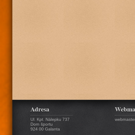
Adresa
Webma
Ul. Kpt. Nálepku 737
webmaster
Dom športu
924 00 Galanta