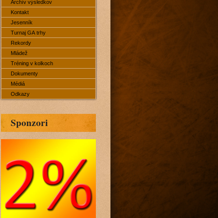
Archív výsledkov
Kontakt
Jesenník
Turnaj GA trhy
Rekordy
Mládež
Tréning v kolkoch
Dokumenty
Médiá
Odkazy
Sponzori