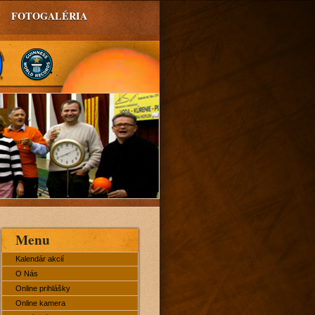
FOTOGALÉRIA
Menu
Kalendár akcií
O Nás
Online prihlášky
Online kamera