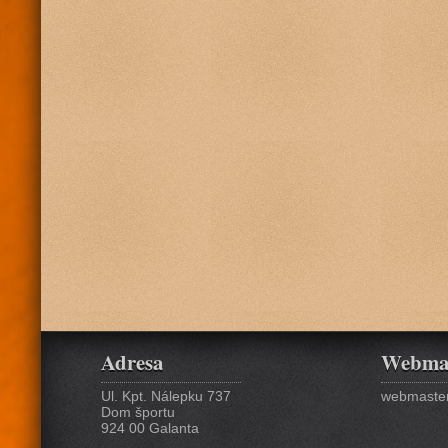
Adresa
Webma
Ul. Kpt. Nálepku 737
webmaster
Dom športu
924 00 Galanta