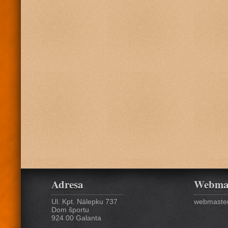
Adresa
Webma
Ul. Kpt. Nálepku 737
webmaster
Dom športu
924 00 Galanta