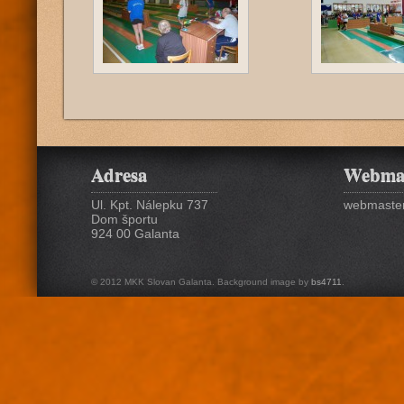
Adresa
Webma
Ul. Kpt. Nálepku 737
webmaster
Dom športu
924 00 Galanta
© 2012 MKK Slovan Galanta. Background image by
bs4711
.