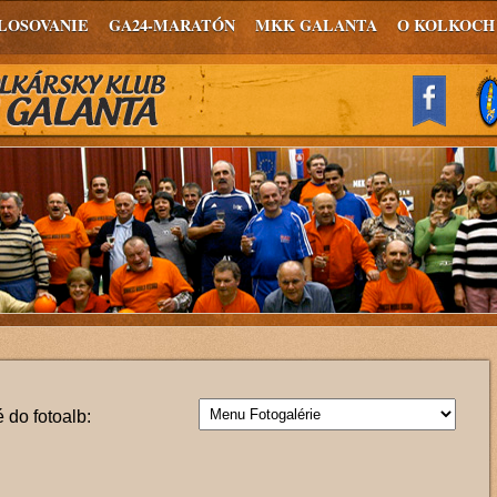
LOSOVANIE
GA24-MARATÓN
MKK GALANTA
O KOLKOCH
 do fotoalb: