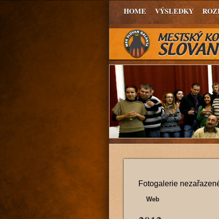
HOME
VÝSLEDKY
ROZ
Fotogalerie nezařazené
Web