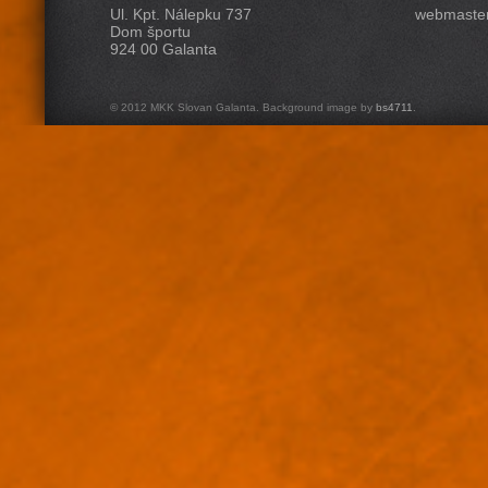
Ul. Kpt. Nálepku 737
webmaster
Dom športu
924 00 Galanta
© 2012 MKK Slovan Galanta. Background image by
bs4711
.