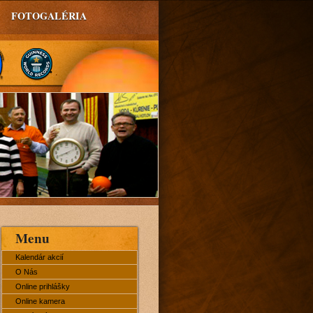
FOTOGALÉRIA
Menu
Kalendár akcií
O Nás
Online prihlášky
Online kamera