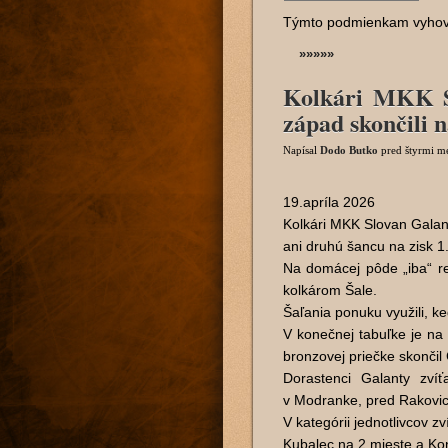
Týmto podmienkam vyho
»»»»»
Kolkári MKK Sl
západ skončili n
Napísal
Dodo Butko
pred štyrmi m
19.apríla 2026
Kolkári MKK Slovan Galant
ani druhú šancu na zisk 1.
Na domácej pôde „iba“ re
kolkárom Šale.
Šaľania ponuku využili, keď
V konečnej tabuľke je na
bronzovej priečke skončil
Dorastenci Galanty zvíťa
v Modranke, pred Rakovi
V kategórii jednotlivcov z
Kubalec na 2.mieste a Ko