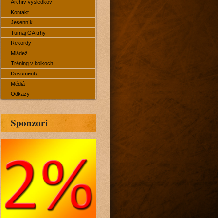
Archív výsledkov
Kontakt
Jesenník
Turnaj GA trhy
Rekordy
Mládež
Tréning v kolkoch
Dokumenty
Médiá
Odkazy
Sponzori