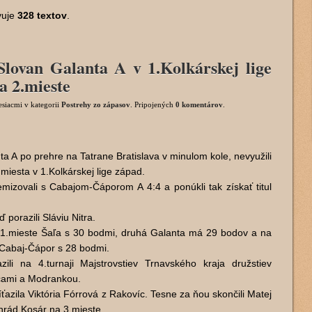
vuje
328 textov
.
ovan Galanta A v 1.Kolkárskej lige
a 2.mieste
esiacmi
v kategorii
Postrehy zo zápasov
. Pripojených
0 komentárov
.
a A po prehre na Tatrane Bratislava v minulom kole, nevyužili
miesta v 1.Kolkárskej lige západ.
mizovali s Cabajom-Čáporom A 4:4 a ponúkli tak získať titul
 porazili Sláviu Nitra.
 1.mieste Šaľa s 30 bodmi, druhá Galanta má 29 bodov a na
 Cabaj-Čápor s 28 bodmi.
zili na 4.turnaji Majstrovstiev Trnavského kraja družstiev
cami a Modrankou.
víťazila Viktória Fórrová z Rakovíc. Tesne za ňou skončili Matej
nrád Kosár na 3.mieste.