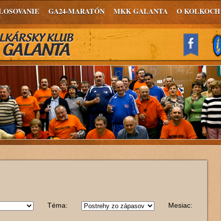
LOSOVANIE
GA24-MARATÓN
MKK GALANTA
O KOLKOCH
Téma:
Mesiac: