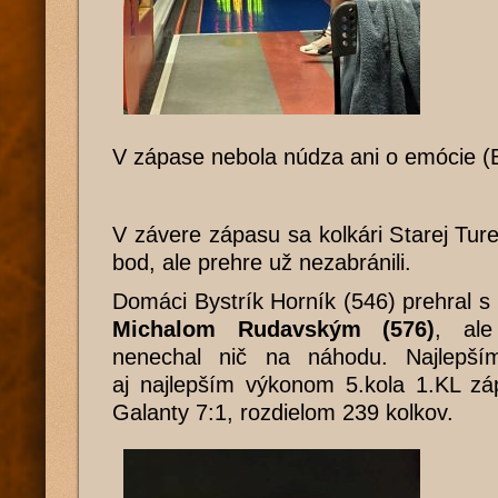
V zápase nebola núdza ani o emócie (B
V závere zápasu sa kolkári Starej Ture
bod, ale prehre už nezabránili.
Domáci Bystrík Horník (546) prehral s
Michalom Rudavským (576)
, a
nenechal nič na náhodu. Najlepš
aj najlepším výkonom 5.kola 1.KL zá
Galanty 7:1, rozdielom 239 kolkov.