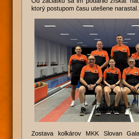
Od začiatku sa im podarilo získať na
ktorý postupom času utešene narastal.
Zostava kolkárov MKK Slovan Gal