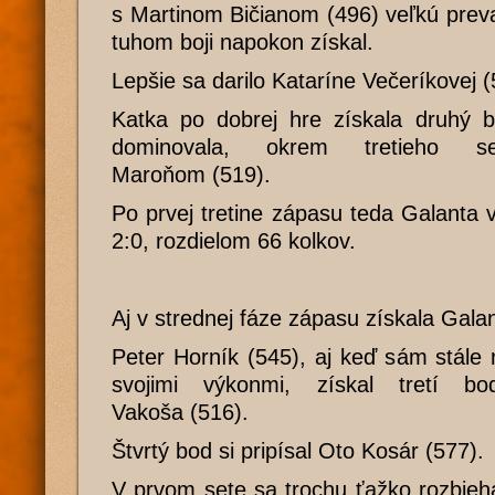
s Martinom Bičianom (496) veľkú preva
tuhom boji napokon získal.
Lepšie sa darilo Kataríne Večeríkovej (
Katka po dobrej hre získala druhý 
dominovala, okrem tretieho 
Maroňom (519).
Po prvej tretine zápasu teda Galanta 
2:0, rozdielom 66 kolkov.
Aj v strednej fáze zápasu získala Gala
Peter Horník (545), aj keď sám stále
svojimi výkonmi, získal tretí b
Vakoša (516).
Štvrtý bod si pripísal Oto Kosár (577).
V prvom sete sa trochu ťažko rozbiehal