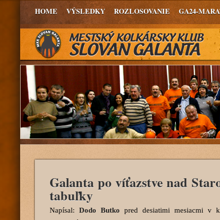
HOME
VÝSLEDKY
ROZLOSOVANIE
GA24-MAR
Galanta po víťazstve nad Star
tabuľky
Napísal:
Dodo Butko
pred desiatimi mesiacmi
v ka