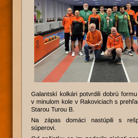
Galantskí kolkári potvrdili dobrú for
v minulom kole v Rakoviciach s prehľa
Starou Turou B.
Na zápas domáci nastúpili s re
súperovi.