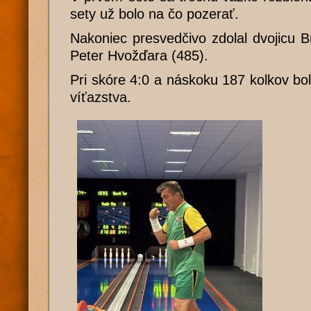
sety už bolo na čo pozerať.
Nakoniec presvedčivo zdolal dvojicu Br
Peter Hvožďara (485).
Pri skóre 4:0 a náskoku 187 kolkov bol
víťazstva.