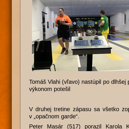
Tomáš Vlahi (vľavo) nastúpil po dlhšej
výkonom potešil
V druhej tretine zápasu sa všetko zo
v „opačnom garde“.
Peter Masár (517) porazil Karola 