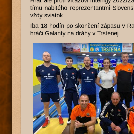
Hrať ale proti víťazovi Interligy 2022/2
tímu nabitého reprezentantmi Slovens
vždy sviatok.
Iba 18 hodín po skončení zápasu v Rak
hráči Galanty na dráhy v Trstenej.