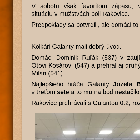
V sobotu však favoritom zápasu, 
situáciu v mužstvách boli Rakovice.
Predpoklady sa potvrdili, ale domáci t
Kolkári Galanty mali dobrý úvod.
Domáci Dominik Ruľák (537) v zauj
Otovi Kosárovi (547) a prehral aj druh
Milan (541).
Najlepšieho hráča Galanty
Jozefa B
v treťom sete a to mu na bod nestačilo
Rakovice prehrávali s Galantou 0:2, ro