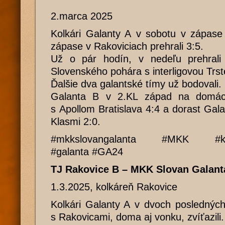
2.marca 2025
Kolkári Galanty A v sobotu v zápas
zápase v Rakoviciach prehrali 3:5.
Už o pár hodín, v nedeľu prehrali
Slovenského pohára s interligovou Trst
Ďalšie dva galantské tímy už bodovali.
Galanta B v 2.KL západ na domácej
s Apollom Bratislava 4:4 a dorast Gala
Klasmi 2:0.
#mkkslovangalanta #MKK #ko
#galanta #GA24
TJ Rakovice B – MKK Slovan Galant
1.3.2025, kolkáreň Rakovice
Kolkári Galanty A v dvoch poslednýc
s Rakovicami, doma aj vonku, zvíťazili.