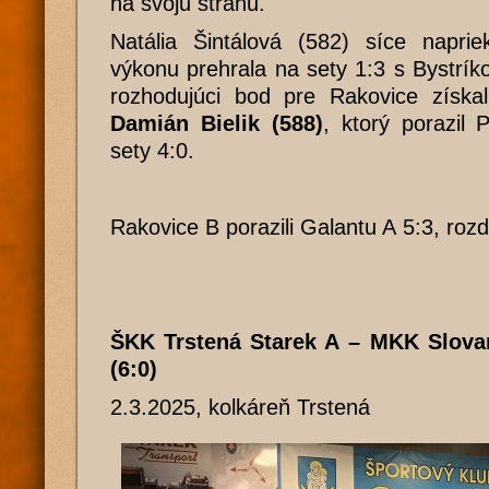
na svoju stranu.
Natália Šintálová (582) síce napri
výkonu prehrala na sety 1:3 s Bystrí
rozhodujúci bod pre Rakovice získal
Damián Bielik (588)
, ktorý porazil 
sety 4:0.
Rakovice B porazili Galantu A 5:3, rozd
ŠKK Trstená Starek A – MKK Slov
(6:0)
2.3.2025, kolkáreň Trstená