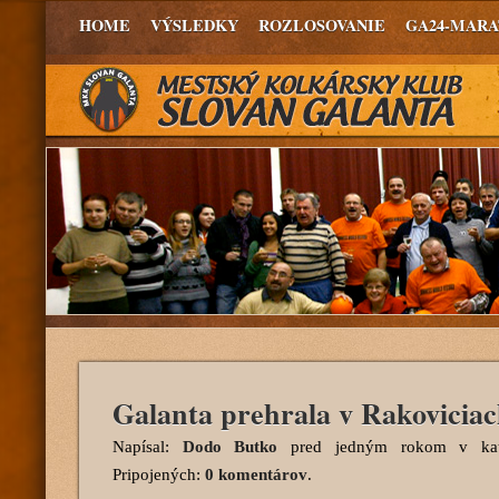
HOME
VÝSLEDKY
ROZLOSOVANIE
GA24-MAR
Galanta prehrala v Rakoviciac
Napísal:
Dodo Butko
pred jedným rokom
v kat
Pripojených:
0 komentárov
.