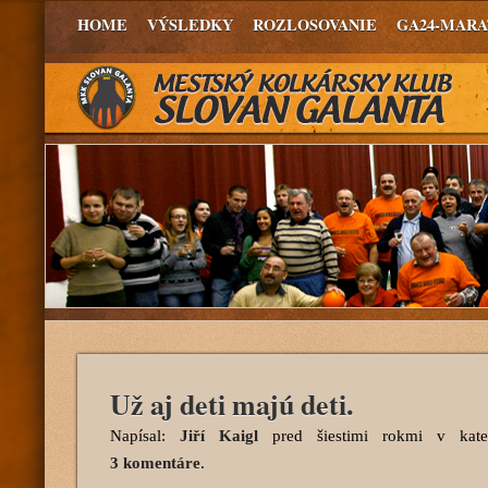
HOME
VÝSLEDKY
ROZLOSOVANIE
GA24-MAR
Už aj deti majú deti.
Napísal:
Jiří Kaigl
pred šiestimi rokmi
v kate
3 komentáre
.