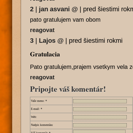
2
|
jan asvani
@
|
pred šiestimi rok
pato gratulujem vam obom
reagovat
3
|
Lajos
@
|
pred šiestimi rokmi
Gratulacia
Pato gratulujem,prajem vsetkym vela z
reagovat
Pripojte váš komentár!
Vaše meno:
*
E-mail:
*
Web:
Nadpis komentára:
Váš komentár:
*