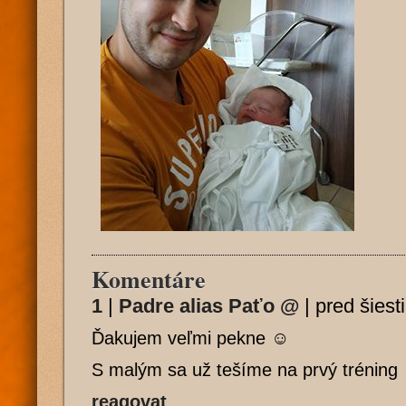
Komentáre
1
|
Padre alias Paťo
@
|
pred šiest
Ďakujem veľmi pekne ☺️
S malým sa už tešíme na prvý tréning
reagovat