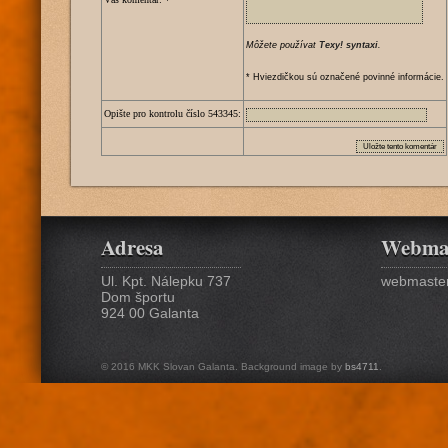
Môžete používat
Texy! syntaxi
.
* Hviezdičkou sú označené povinné informácie.
Opište pro kontrolu číslo
5
4
3
3
4
5
:
Adresa
Webma
Ul. Kpt. Nálepku 737
webmaster
Dom športu
924 00 Galanta
© 2016 MKK Slovan Galanta. Background image by
bs4711
.