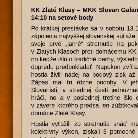
KK Zlaté Klasy – MKK Slovan Galanta
14:10 na setové body
Po krátkej prestávke sa v sobotu 13.
zápolenia najvyššej slovenskej súťaže.
svoje prvé „jarné“ stretnutie na pek
v Zlatých Klasoch proti domácemu KK.
no keďže išlo o tradičné derby, výsled
dopredu predpokladať. Napokon zvíťaz
hostia živili nádej na bodový zisk a
Zápas mal tri rôzne podoby. V je
Slovanisti, v strednej časti jednozn
hráči, no a v poslednej tretine išlo 
v závere ktorého predsa len zúžitkoval
domáce Zlaté Klasy.
Hostia vyťažili zo stretnutia snáď m
kolektívny výkon, získali 3 pomocné