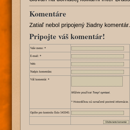
Komentáre
Zatiaľ nebol pripojený žiadny komentár
Pripojte váš komentár!
Vaše meno:
*
E-mail:
*
Web:
Nadpis komentára:
Váš komentár:
*
Môžete používat
Texy! syntaxi
.
* Hviezdičkou sú označené povinné informácie.
Opište pro kontrolu číslo
5
4
3
3
4
5
: