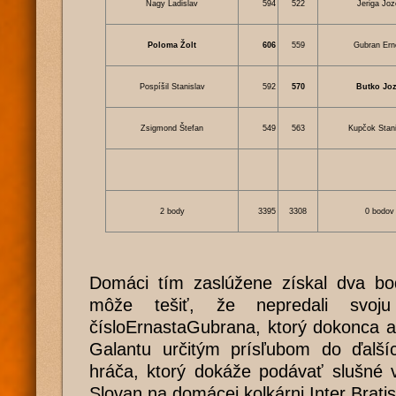
Nagy Ladislav
594
522
Jeriga Joz
Poloma Žolt
606
559
Gubran Ern
Pospíšil Stanislav
592
570
Butko Joz
Zsigmond Štefan
549
563
Kupčok Stani
2 body
3395
3308
0 bodov
Domáci tím zaslúžene získal dva bod
môže tešiť, že nepredali svo
čísloErnastaGubrana, ktorý dokonca an
Galantu určitým prísľubom do ďalších
hráča, ktorý dokáže podávať slušné 
Slovan na domácej kolkárni Inter Brati