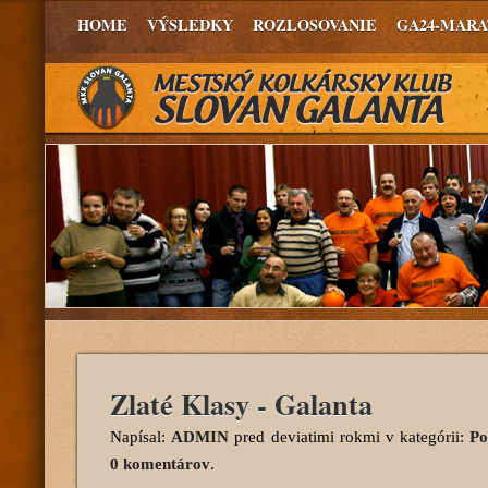
HOME
VÝSLEDKY
ROZLOSOVANIE
GA24-MAR
Zlaté Klasy - Galanta
Napísal:
ADMIN
pred deviatimi rokmi
v kategórii:
Po
0 komentárov
.