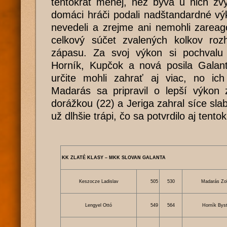
tentokrát menej, než býva u nich zv
domáci hráči podali nadštandardné vý
nevedeli a zrejme ani nemohli zareag
celkový súčet zvalených kolkov rozh
zápasu. Za svoj výkon si pochvalu u
Horník, Kupčok a nová posila Galant
určite mohli zahrať aj viac, no ich 
Madarás sa pripravil o lepší výkon
dorážkou (22) a Jeriga zahral síce sla
už dlhšie trápi, čo sa potvrdilo aj tentok
KK ZLATÉ KLASY – MKK SLOVAN GALANTA
Keszocze Ladislav
505
530
Madarás Zo
Lengyel Ottó
549
564
Horník Byst