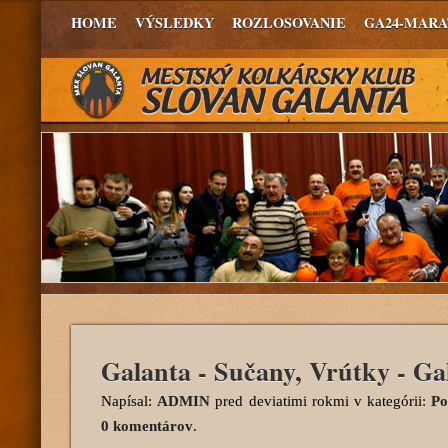
HOME
VÝSLEDKY
ROZLOSOVANIE
GA24-MAR
Galanta - Sučany, Vrútky - Ga
Napísal:
ADMIN
pred deviatimi rokmi
v kategórii:
Po
0 komentárov
.