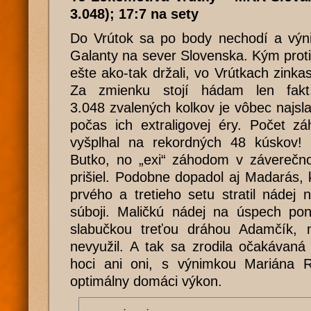
3.048); 17:7 na sety
Do Vrútok sa po body nechodí a výni
Galanty na sever Slovenska. Kým prot
ešte ako-tak držali, vo Vrútkach zinka
Za zmienku stojí hádam len fakt
3.048 zvalených kolkov je vôbec najs
počas ich extraligovej éry. Počet zá
vyšplhal na rekordných 48 kúskov! 
Butko, no „exi“ záhodom v záverečn
prišiel. Podobne dopadol aj Madarás,
prvého a tretieho setu stratil nádej
súboji. Maličkú nádej na úspech pon
slabučkou treťou dráhou Adamčík, n
nevyužil. A tak sa zrodila očakávaná
hoci ani oni, s výnimkou Mariána Ru
optimálny domáci výkon.