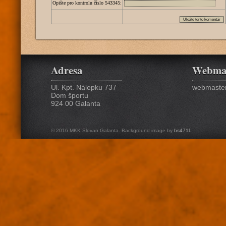
Opište pro kontrolu číslo
5
4
3
3
4
5
:
Adresa
Webma
Ul. Kpt. Nálepku 737
webmaster
Dom športu
924 00 Galanta
© 2016 MKK Slovan Galanta. Background image by
bs4711
.