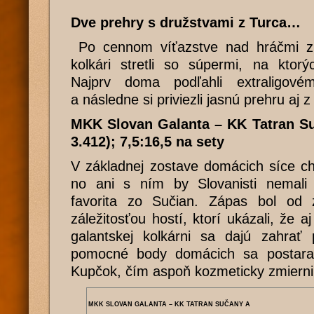
Dve prehry s družstvami z Turca…
Po cennom víťazstve nad hráčmi z 
kolkári stretli so súpermi, na ktor
Najprv doma podľahli extraligové
a následne si priviezli jasnú prehru aj z
MKK Slovan Galanta – KK Tatran Su
3.412); 7,5:16,5 na sety
V základnej zostave domácich síce c
no ani s ním by Slovanisti nemali
favorita zo Sučian. Zápas bol od 
záležitosťou hostí, ktorí ukázali, že 
galantskej kolkárni sa dajú zahra
pomocné body domácich sa postaral
Kupčok, čím aspoň kozmeticky zmiernil
MKK SLOVAN GALANTA – KK TATRAN SUČANY A