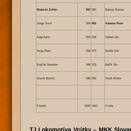
Madarás Zoltán
563
590
Bukový Roman
Jeriga Jozef
506
603
Adamec Peter
Kaigl Karol
556
518
Vyletel Ján
Varga Peter
506
575
Gordík Erik
Kupčok Stanislav
548
533
Bažík Ján
Horník Bystrík
549
593
Vereš Róbert
0 bodov
3228
3412
2 body
TJ Lokomotíva Vrútky – MKK Slovan