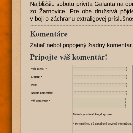
Najbližšiu sobotu privíta Galanta na d
zo Žarnovice. Pre obe družstvá pôjde
v boji o záchranu extraligovej príslušnos
Komentáre
Zatiaľ nebol pripojený žiadny komentár
Pripojte váš komentár!
Vaše meno:
*
E-mail:
*
Web:
Nadpis komentára:
Váš komentár:
*
Môžete používat
Texy! syntaxi
.
* Hviezdičkou sú označené povinné informácie.