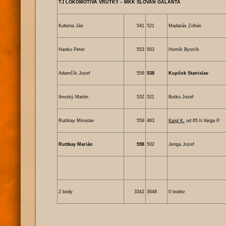
TJ LOKOMOTÍVA VRÚTKY – MKK SLOVAN GALANTA
Kubena Ján
541
521
Madarás Zoltán
Hanko Peter
553
503
Horník Bystrík
Adamčík Jozef
559
538
Kupčok Stanislav
Ilovský Martin
532
521
Butko Jozef
Ruttkay Miroslav
559
463
Kaigl K.
od 65.h.Varga P.
Ruttkay Marián
598
502
Jeriga Jozef
2 body
3342
3048
0 bodov