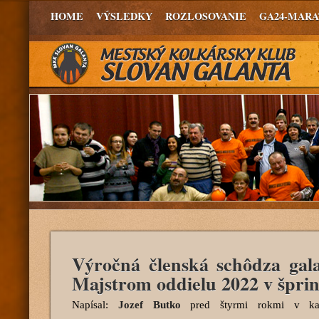
HOME
VÝSLEDKY
ROZLOSOVANIE
GA24-MAR
Výročná členská schôdza gala
Majstrom oddielu 2022 v šprin
Napísal:
Jozef Butko
pred štyrmi rokmi
v kat