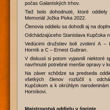
počas Galantských trhov.
Tiež bolo dohodnuté, ktoré oddiel
Memoriál Jožka Pivka 2022.
Členovia oddielu sa dohodli aj na dopln
Odchádzajúceho Stanislava Kupčoka n
Vedúcimi družstiev boli zvolení A – 
Horník a C – Ernest Gubran.
V diskusii si potom vyjasnili niektoré s
navrhnuté potrebné menšie opravy v ko
Na záver schôdze sa predseda oddi
všetkých členov rozlúčil s odchá
Kupčokom a k okrúhlym narodeninám z
Horníkovi.
Majstrovstvá oddielu v šprinte