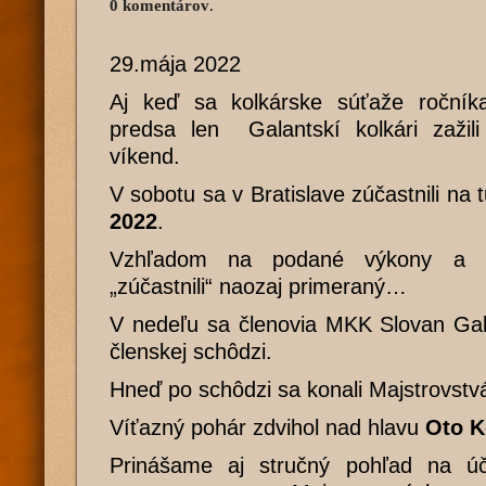
0 komentárov
.
29.mája 2022
Aj keď sa kolkárske súťaže ročníka
predsa len Galantskí kolkári zažili
víkend.
V sobotu sa v Bratislave zúčastnili na 
2022
.
Vzhľadom na podané výkony a um
„zúčastnili“ naozaj primeraný…
V nedeľu sa členovia MKK Slovan Gala
členskej schôdzi.
Hneď po schôdzi sa konali Majstrovstvá
Víťazný pohár zdvihol nad hlavu
Oto K
Prinášame aj stručný pohľad na úč