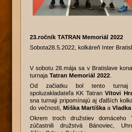
23.ročník TATRAN Memoriál 2022
Sobota28.5.2022, kolkáreň Inter Bratis
V sobotu 28.mája sa v Bratislave kona
turnaja
Tatran Memoriál 2022
.
Od začiatku bol tento turnaj
spoluzakladateľa KK Tatran
Vítovi Hr
sna turnaji pripomínajú aj ďalších kolká
do večnosti,
Miška Martíška
a
Vladka
Okrem troch družstiev domáceho T
zúčastnili družstvá Bánoviec, Uh