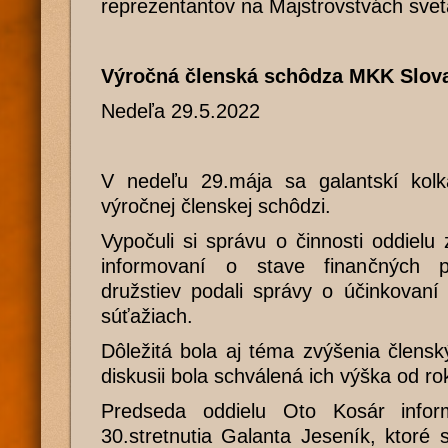
reprezentantov na Majstrovstvách svet
Výročná členská schôdza MKK Slov
Nedeľa 29.5.2022
V nedeľu 29.mája sa galantskí kolká
výročnej členskej schôdzi.
Vypočuli si správu o činnosti oddielu 
informovaní o stave finančných p
družstiev podali správy o účinkovaní
súťažiach.
Dôležitá bola aj téma zvýšenia člens
diskusii bola schválená ich výška od r
Predseda oddielu Oto Kosár info
30.stretnutia Galanta Jeseník, ktoré