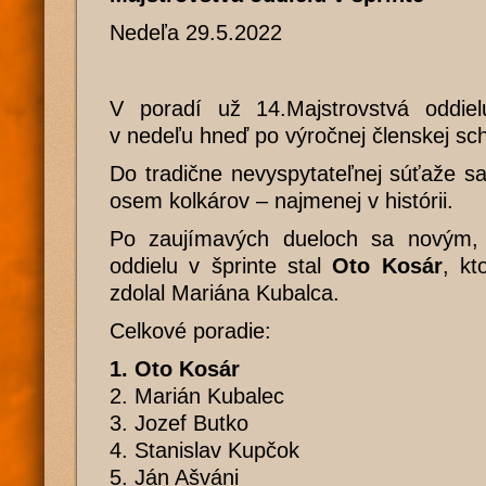
Nedeľa 29.5.2022
V poradí už 14.Majstrovstvá oddiel
v nedeľu hneď po výročnej členskej sch
Do tradične nevyspytateľnej súťaže sa 
osem kolkárov – najmenej v histórii.
Po zaujímavých dueloch sa novým, 
oddielu v šprinte stal
Oto Kosár
, kt
zdolal Mariána Kubalca.
Celkové poradie:
1. Oto Kosár
2. Marián Kubalec
3. Jozef Butko
4. Stanislav Kupčok
5. Ján Ašváni