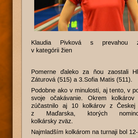
Klaudia Pivková s prevahou zí
v kategórii žien
Pomerne ďaleko za ňou zaostali Hl
Záturová (515) a 3.Sofia Matis (511).
Podobne ako v minulosti, aj tento, v po
svoje očakávanie. Okrem kolkáro
zúčastnilo aj 10 kolkárov z Českej
z Maďarska, ktorých nominov
kolkársky zväz.
Najmladším kolkárom na turnaji bol 12