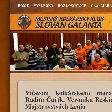
HOME
VÝSLEDKY
ROZLOSOVANIE
GA24-MAR
Víťazom kolkárskeho mar
Radim Čuřík, Veronika Beskid
Majstrovstvách kraja