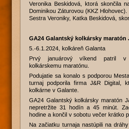
Veronika Beskidová, ktorá skončila n
Dominikou Záturovou (KKZ Hlohovec).
Sestra Veroniky, Katka Beskidová, skon
GA24 Galantský kolkársky maratón
5.-6.1.2024, kolkáreň Galanta
Prvý januárový víkend patril v
kolkárskemu maratónu.
Podujatie sa konalo s podporou Mest
turnaj podporila firma J&R Digital, 
kolkárne v Galante.
GA24 Galantský kolkársky maratón J
nepretržite 31 hodín a 45 minút. Za
hodine a končil v sobotu večer krátko 
Na začiatku turnaja nastúpili na drá