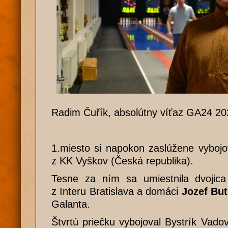
Radim Čuřík, absolútny víťaz GA24 20
1.miesto si napokon zaslúžene vyboj
z KK Vyškov (Česká republika).
Tesne za ním sa umiestnila dvojic
z Interu Bratislava a domáci
Jozef But
Galanta.
Štvrtú priečku vybojoval Bystrík Vadov