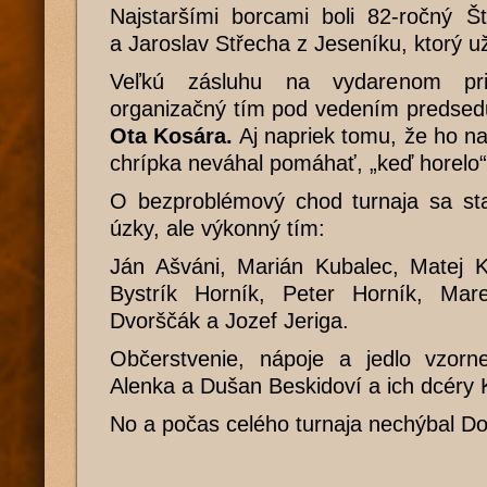
Najstaršími borcami boli 82-ročný Š
a Jaroslav Střecha z Jeseníku, ktorý už
Veľkú zásluhu na vydarenom pri
organizačný tím pod vedením predsed
Ota Kosára.
Aj napriek tomu, že ho na
chrípka neváhal pomáhať, „keď horelo“
O bezproblémový chod turnaja sa sta
úzky, ale výkonný tím:
Ján Ašváni, Marián Kubalec, Matej K
Bystrík Horník, Peter Horník, Mar
Dvorščák a Jozef Jeriga.
Občerstvenie, nápoje a jedlo vzorne
Alenka a Dušan Beskidoví a ich dcéry 
No a počas celého turnaja nechýbal