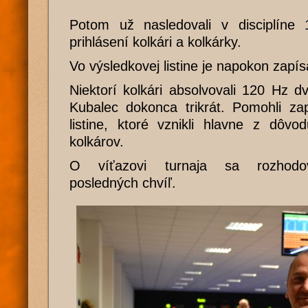
Potom už nasledovali v disciplíne
prihlásení kolkári a kolkárky.
Vo výsledkovej listine je napokon zapí
Niektorí kolkári absolvovali 120 Hz 
Kubalec dokonca trikrát. Pomohli zap
listine, ktoré vznikli hlavne z dôvo
kolkárov.
O víťazovi turnaja sa rozhod
posledných chvíľ.