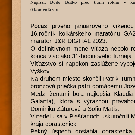
Napísal:
Dodo Butko
pred tromi rokmi
v kat
0 komentárov
.
Počas prvého januárového víkend
16.ročník kolkárskeho maratónu GA2
maratón J&R DIGITAL 2023.
O definitívnom mene víťaza nebolo r
konca viac ako 31-hodinového turnaja.
Víťazstvo si napokon zaslúžene vybo
Vyškov.
Na druhom mieste skončil Patrik Tumm
bronzová priečka patrí domácemu Joze
Medzi ženami bola najlepšia Klaudi
Galanta), ktorá s výraznou prevaho
Dominiku Záturovú a Sofiu Matis.
V nedeľu sa v Piešťanoch uskutočnili 
kraja dorasteniek.
Pekný úspech dosiahla dorastenk