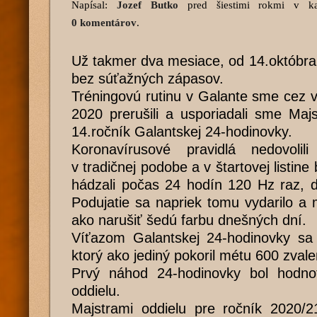
Napísal:
Jozef Butko
pred šiestimi rokmi
v kat
0 komentárov
.
Už takmer dva mesiace, od 14.októbra
bez súťažných zápasov.
Tréningovú rutinu v Galante sme cez 
2020 prerušili a usporiadali sme Majs
14.ročník Galantskej 24-hodinovky.
Koronavírusové pravidlá nedovolili
v tradičnej podobe a v štartovej listine 
hádzali počas 24 hodín 120 Hz raz, dva
Podujatie sa napriek tomu vydarilo a
ako narušiť šedú farbu dnešných dní.
Víťazom Galantskej 24-hodinovky sa 
ktorý ako jediný pokoril métu 600 zvale
Prvý náhod 24-hodinovky bol hodno
oddielu.
Majstrami oddielu pre ročník 2020/2