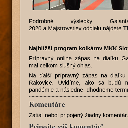
Podrobné výsledky Galants
2020 a Majstrovstiev oddielu nájdete
T
Najbližší program kolkárov MKK Slo
Prípravný online zápas na diaľku Gal
mal celkom slušný ohlas.
Na ďalší prípravný zápas na diaľku 
Rakovice. Uvidíme, ako sa budú m
pandémie a následne dhodneme termí
Komentáre
Zatiaľ nebol pripojený žiadny komentár
Pripojte váš komentár!