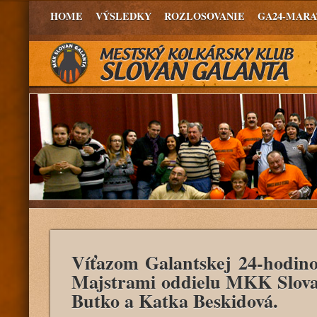
HOME
VÝSLEDKY
ROZLOSOVANIE
GA24-MAR
Víťazom Galantskej 24-hodin
Majstrami oddielu MKK Slova
Butko a Katka Beskidová.