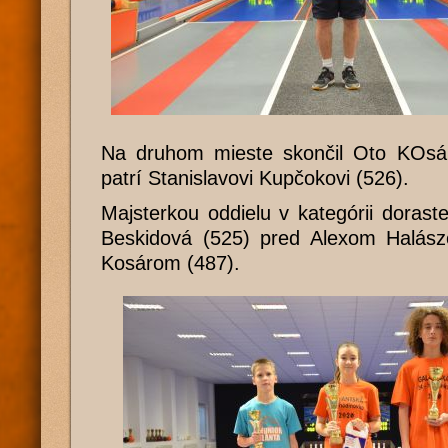
Na druhom mieste skončil Oto KOsár 
patrí Stanislavovi Kupčokovi (526).
Majsterkou oddielu v kategórii dorast
Beskidová (525) pred Alexom Halás
Kosárom (487).