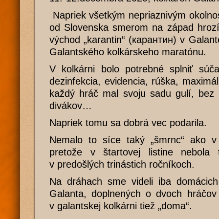
Napriek všetkým nepriaznivým okolnos
od Slovenska smerom na západ hroz
východ „karantin“ (карантин) v Galant
Galantského kolkárskeho maratónu.
V kolkárni bolo potrebné splniť súč
dezinfekcia, evidencia, rúška, maximál
každý hráč mal svoju sadu gulí, bez 
divákov…
Napriek tomu sa dobrá vec podarila.
Nemalo to síce taký „šmrnc“ ako v 
pretože v štartovej listine nebola
v predošlých trinástich ročníkoch.
Na dráhach sme videli iba domácic
Galanta, doplnených o dvoch hráčov 
v galantskej kolkárni tiež „doma“.