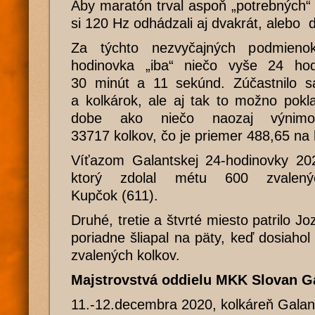
Aby maratón trval aspoň „potrebných“ 2
si 120 Hz odhádzali aj dvakrát, alebo 
Za týchto nezvyčajných podmienok
hodinovka „iba“ niečo vyše 24 ho
30 minút a 11 sekúnd. Zúčastnilo sa
a kolkárok, ale aj tak to možno pokl
dobe ako niečo naozaj výnimočn
33717 kolkov, čo je priemer 488,65 na 
Víťazom Galantskej 24-hodinovky 202
ktorý zdolal métu 600 zvalenýc
Kupčok (611).
Druhé, tretie a štvrté miesto patrilo Jo
poriadne šliapal na päty, keď dosiaho
zvalených kolkov.
Majstrovstvá oddielu MKK Slovan G
11.-12.decembra 2020, kolkáreň Galan