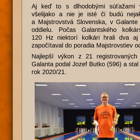
Aj keď to s dlhodobými súťažami
všelijako a nie je isté či budú neja
a Majstrovstvá Slovenska, v Galante 
oddielu. Počas Galantského kolká
120 Hz niektorí kolkári hrali dva aj
započítaval do poradia Majstrovstiev od
Najlepší výkon z 21 registrovanýc
Galanta podal Jozef Butko (596) a stal
rok 2020/21.