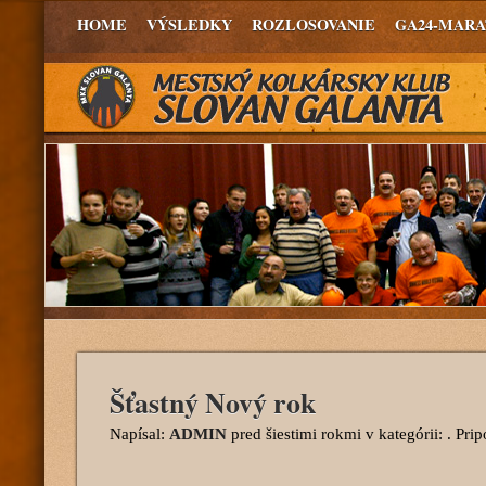
HOME
VÝSLEDKY
ROZLOSOVANIE
GA24-MAR
Šťastný Nový rok
Napísal:
ADMIN
pred šiestimi rokmi
v kategórii: . Pri