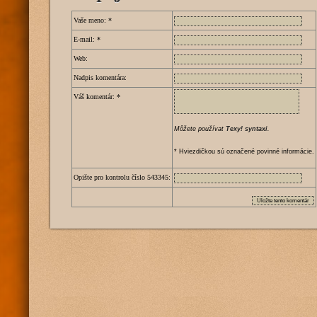
Vaše meno:
*
E-mail:
*
Web:
Nadpis komentára:
Váš komentár:
*
Môžete používat
Texy! syntaxi
.
* Hviezdičkou sú označené povinné informácie.
Opište pro kontrolu číslo
5
4
3
3
4
5
: