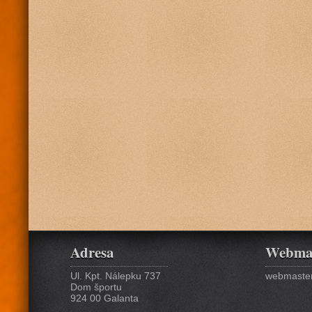
Adresa
Webma
Ul. Kpt. Nálepku 737
webmaster
Dom športu
924 00 Galanta