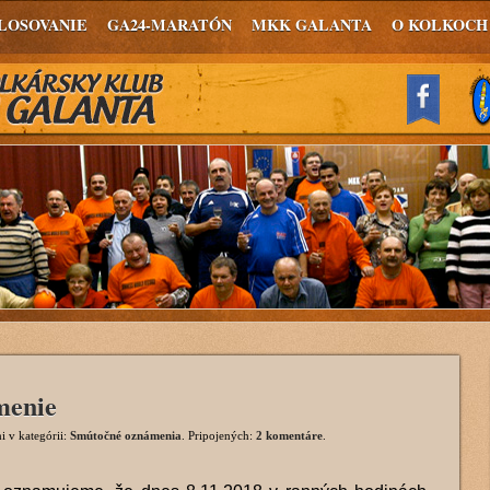
LOSOVANIE
GA24-MARATÓN
MKK GALANTA
O KOLKOCH
menie
i
v kategórii:
Smútočné oznámenia
. Pripojených:
2 komentáre
.