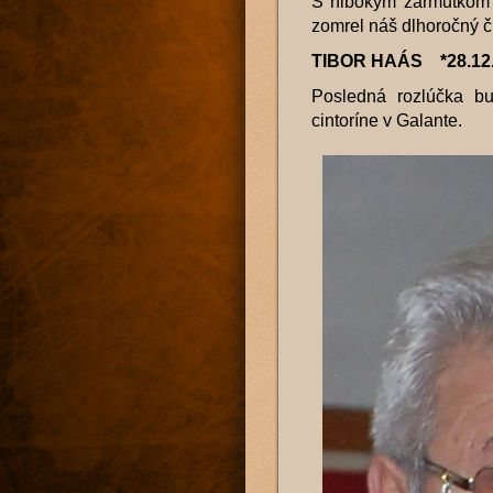
S hlbokým zármutkom 
zomrel náš dlhoročný č
TIBOR HAÁS *28.12.
Posledná rozlúčka b
cintoríne v Galante.