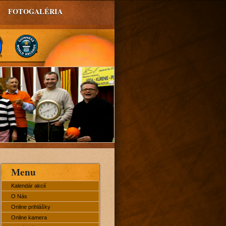
FOTOGALÉRIA
Menu
Kalendár akcií
O Nás
Online prihlášky
Online kamera