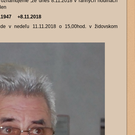
oznamujeme ,že dnes 8.11.2018 v ranných hodinách
len
1947 +8.11.2018
ude v nedeľu 11.11.2018 o 15,00hod. v židovskom