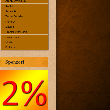
Archív výsledkov
Kontakt
Jesenník
Turnaj GA trhy
Rekordy
Mládež
Tréning v kolkoch
Dokumenty
Médiá
Odkazy
Sponzori