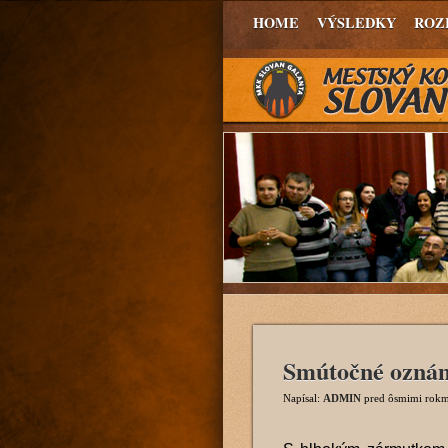
HOME
VÝSLEDKY
ROZ
Smútočné ozná
Napísal:
ADMIN
pred ôsmimi rokm