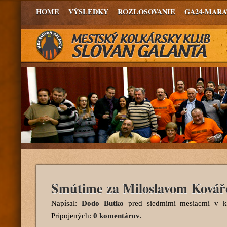
HOME
VÝSLEDKY
ROZLOSOVANIE
GA24-MAR
Smútime za Miloslavom Ková
Napísal:
Dodo Butko
pred siedmimi mesiacmi
v ka
Pripojených:
0 komentárov
.