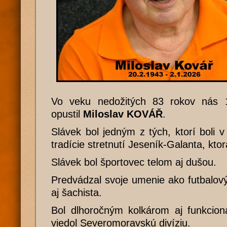
Vo veku nedožitých 83 rokov nás 1
opustil
Miloslav KOVÁŘ
.
Slávek bol jedným z tých, ktorí boli v
tradície stretnutí Jeseník-Galanta, ktor
Slávek bol športovec telom aj dušou.
Predvádzal svoje umenie ako futbalový 
aj šachista.
Bol dlhoročným kolkárom aj funkcion
viedol Severomoravskú divíziu.