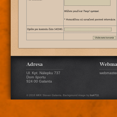
Môžete používat
Texy! syntaxi
.
* Hviezdičkou sú označené povinné informácie.
Opište pro kontrolu číslo
5
4
3
3
4
5
:
Adresa
Webma
Ul. Kpt. Nálepku 737
webmaster
Dom športu
924 00 Galanta
© 2016 MKK Slovan Galanta. Background image by
bs4711
.