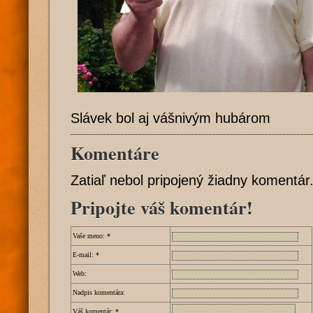
Slávek bol aj vášnivým hubárom
Komentáre
Zatiaľ nebol pripojený žiadny komentár
Pripojte váš komentár!
Vaše meno:
*
E-mail:
*
Web:
Nadpis komentára:
Váš komentár:
*