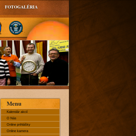
FOTOGALÉRIA
Menu
Kalendár akcií
O Nás
Online prihlášky
Online kamera