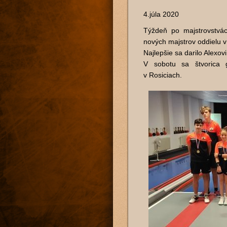
4.júla 2020
Týždeň po majstrovstvá
nových majstrov oddielu v 
Najlepšie sa darilo Alexov
V sobotu sa štvorica g
v Rosiciach.