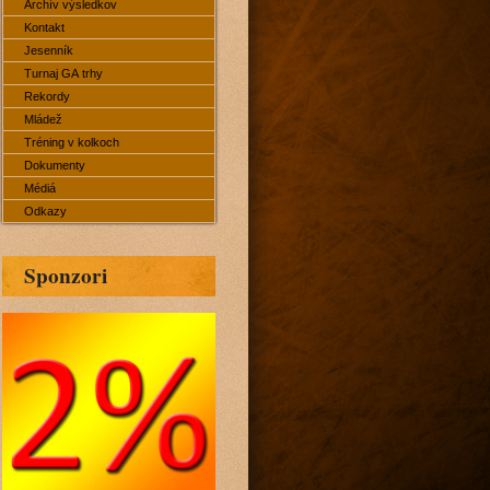
Archív výsledkov
Kontakt
Jesenník
Turnaj GA trhy
Rekordy
Mládež
Tréning v kolkoch
Dokumenty
Médiá
Odkazy
Sponzori