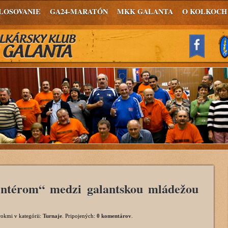
LOSOVANIE
GA24-MARATÓN
MKK GALANTA
O KOLKOCH
intérom“ medzi galantskou mládežou
 rokmi
v kategórii:
Turnaje
. Pripojených:
0 komentárov
.