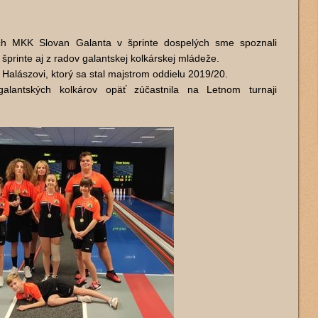
ch MKK Slovan Galanta v šprinte dospelých sme spoznali
šprinte aj z radov galantskej kolkárskej mládeže.
i Halászovi, ktorý sa stal majstrom oddielu 2019/20.
alantských kolkárov opäť zúčastnila na Letnom turnaji