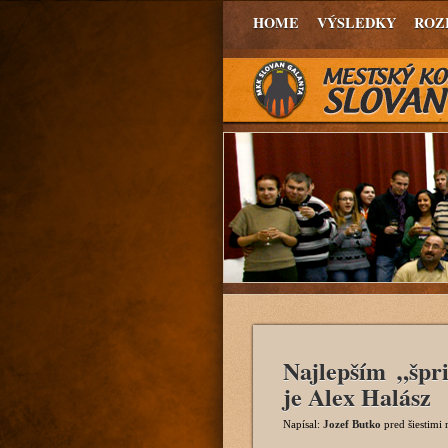
HOME
VÝSLEDKY
ROZ
Najlepším „špr
je Alex Halász
Napísal:
Jozef Butko
pred šiestimi