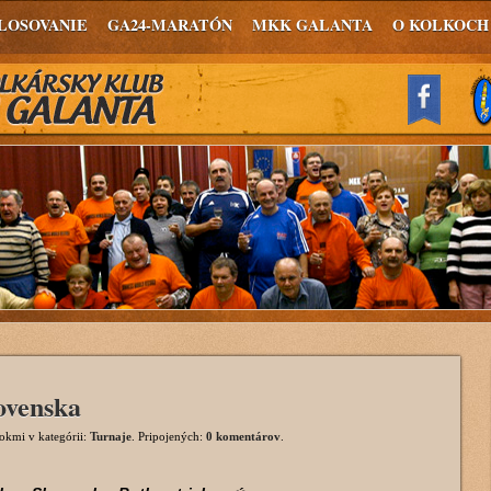
LOSOVANIE
GA24-MARATÓN
MKK GALANTA
O KOLKOCH
ovenska
rokmi
v kategórii:
Turnaje
. Pripojených:
0 komentárov
.