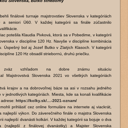
rkou Slovenska, Butko strieborný
behli finálové turnaje majstrovstiev Slovenska v kategóriách
 a seniori Ü60. V každej kategórii sa finále zúčastnilo
alifikácie.
iac potešila Klaudia Pivková, ktorá sa v Pobedime, v kategórii
lovenska v disciplíne 120 Hz. Navyše v disciplíne kombinácia
u. Úspešný bol aj Jozef Butko v Zlatých Klasoch. V kategórii
sciplíne 120 Hz obsadil striebornú, druhú priečku.
sky zväz vzhľadom na dobre známu situáciu
dal Majstrovstvá Slovenska 2021 vo všetkých kategóriách
tvá krajov a na dobrovoľnej báze sa asi v rozsahu jedného
e v jednotlivých kategóriách. Miesta, kde sa konali kvalifikácie
a adrese:
https://kolky.sk/…-2021-oznam/
 mohli prihlásiť cez online formuláre na internete aj viackrát,
ba najlepší výkon. Do záverečného finále o majstra Slovenska
ii najlepší dvanásti kolkári. V každej kategórii sa bojuje o dva
ka (najlepší z finálovej dvanástky) a Majster Slovenska