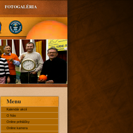
FOTOGALÉRIA
Menu
Kalendár akcií
O Nás
Online prihlášky
Online kamera