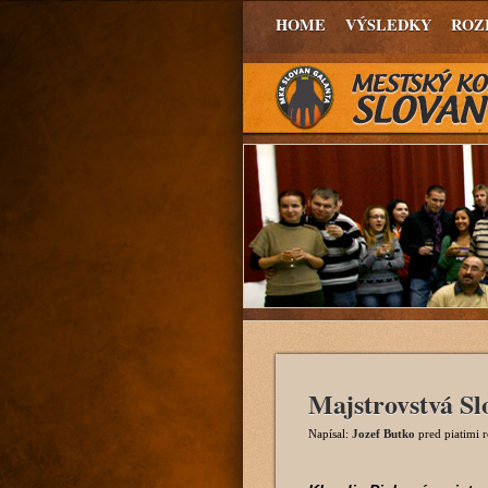
HOME
VÝSLEDKY
ROZ
Majstrovstvá Sl
Napísal:
Jozef Butko
pred piatimi 