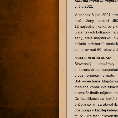
Klaudia Pivková majste
3.júla 2021
V sobotu 3.júla 2021 pre
muži, ženy, seniori Ü50
12 najlepších kolkárov z kv
Galantských kolkárov najv
ženy, stala majsterkou S
získala striebornú medail
seniorov nad 60 rokov v di
KVALIFIKÁCIA M-SR
Slovenský kolkár
s koronavírusomusporia
v pozmenenom formáte.
Boli vynechané Majstrovs
mesiaca konali kvalifikáci
a neskôr finále nájdete n
Do kvalifikácie sa kolkári
pričom sa im zarátaval i
postupujú v každej kategór
tituly: Majster Slovens