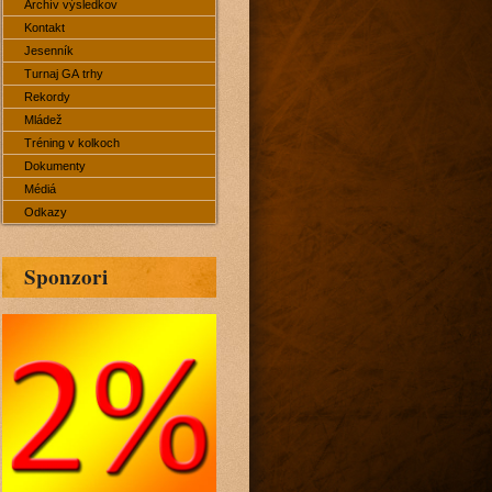
Archív výsledkov
Kontakt
Jesenník
Turnaj GA trhy
Rekordy
Mládež
Tréning v kolkoch
Dokumenty
Médiá
Odkazy
Sponzori