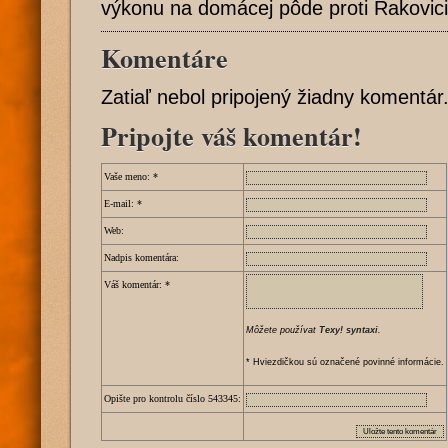
výkonu na domácej pôde proti Rakovic
Komentáre
Zatiaľ nebol pripojený žiadny komentár
Pripojte váš komentár!
Vaše meno:
*
E-mail:
*
Web:
Nadpis komentára:
Váš komentár:
*
Môžete používat
Texy! syntaxi
.
* Hviezdičkou sú označené povinné informácie.
Opište pro kontrolu číslo
5
4
3
3
4
5
: