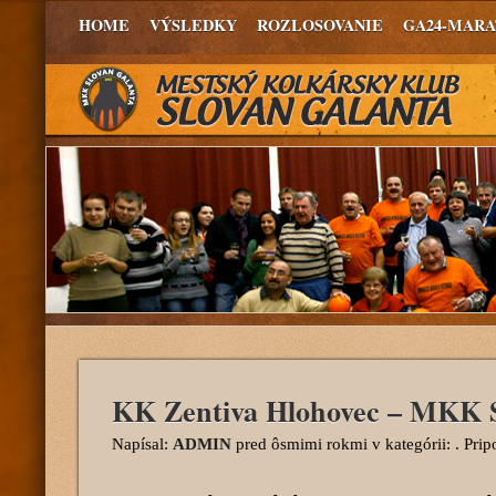
HOME
VÝSLEDKY
ROZLOSOVANIE
GA24-MAR
KK Zentiva Hlohovec – MKK S
Napísal:
ADMIN
pred ôsmimi rokmi
v kategórii: . Pri