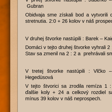
Gubran
Obidvaja sme získali bod a vytvorili 
stretnutia. 2:0 + 26 kolov v náš prospe
V druhej štvorke nastúpili : Barek – Ka
Domáci v tejto druhej štvorke vyhrali 2 
Stav sa zmenil na 2 : 2 a prehrávali s
V tretej štvorke nastúpili : Vlčk
Hegedüsová
V tejto štvorici sa zrodila remíza 1 
ďalšie koly + 24 a celkový rozdiel s
mínus 39 kolov v náš neprospech.