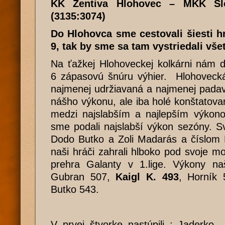
KK Zentiva Hlohovec – MKK Sl
(3135:3074)
Do Hlohovca sme cestovali šiesti hr
9, tak by sme sa tam vystriedali všet
Na ťažkej Hlohoveckej kolkárni nám d
6 zápasovú šnúru výhier. Hlohoveck
najmenej udržiavaná a najmenej padav
nášho výkonu, ale iba holé konštatovan
medzi najslabším a najlepším výko
sme podali najslabší výkon sezóny. Sv
Dodo Butko a Zoli Madarás a číslom H
naši hráči zahrali hlboko pod svoje mo
prehra Galanty v 1.lige. Výkony n
Gubran 507,
Kaigl K. 493
, Horník
Butko 543.
V prvej štvorke nastúpili : Jaderko