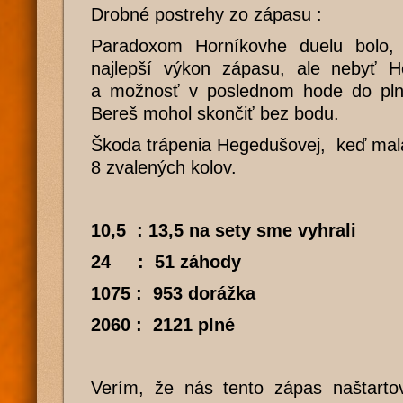
Drobné postrehy zo zápasu :
Paradoxom Horníkovhe duelu bolo, 
najlepší výkon zápasu, ale nebyť H
a možnosť v poslednom hode do plnýc
Bereš mohol skončiť bez bodu.
Škoda trápenia Hegedušovej, keď mala
8 zvalených kolov.
10,5 : 13,5 na sety sme vyhrali
24 : 51 záhody
1075 : 953 dorážka
2060 : 2121 plné
Verím, že nás tento zápas naštarto