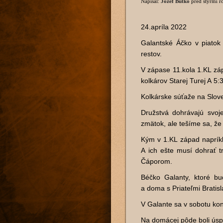
Napísal:
Jozef Butko
pred štyrmi 
24.apríla 2022
Galantské Áčko v piatok
restov.
V zápase 11.kola 1.KL záp
kolkárov Starej Turej A 5:3
Kolkárske súťaže na Slove
Družstvá dohrávajú svoj
zmätok, ale tešíme sa, že
Kým v 1.KL západ naprík
A ich ešte musí dohrať t
Čáporom.
Béčko Galanty, ktoré b
a doma s Priateľmi Bratis
V Galante sa v sobotu kon
Na domácej pôde boli úsp