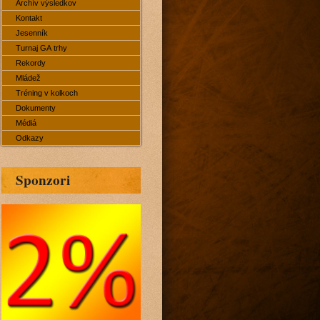
Archív výsledkov
Kontakt
Jesenník
Turnaj GA trhy
Rekordy
Mládež
Tréning v kolkoch
Dokumenty
Médiá
Odkazy
Sponzori