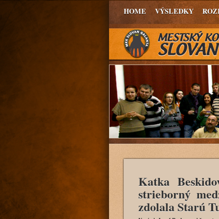
HOME
VÝSLEDKY
ROZ
Katka Beskido
strieborný med
zdolala Starú T