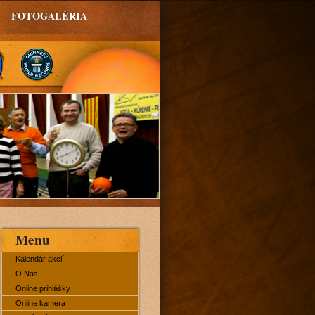
FOTOGALÉRIA
Menu
Kalendár akcií
O Nás
Online prihlášky
Online kamera