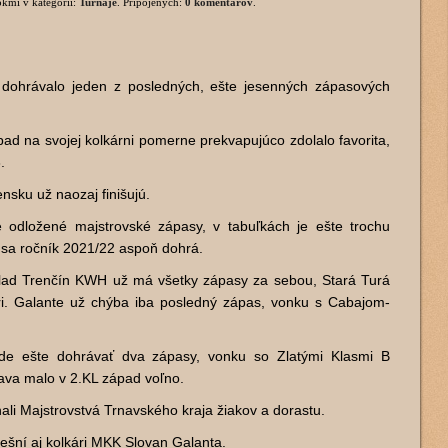
rokmi
v kategórii:
Turnaje
. Pripojených:
0 komentárov
.
 dohrávalo jeden z posledných, ešte jesenných zápasových
ad na svojej kolkárni pomerne prekvapujúco zdolalo favorita,
.
nsku už naozaj finišujú.
e odložené majstrovské zápasy, v tabuľkách je ešte trochu
 sa ročník 2021/22 aspoň dohrá.
lad Trenčín KWH už má všetky zápasy za sebou, Stará Turá
ri. Galante už chýba iba posledný zápas, vonku s Cabajom-
ude ešte dohrávať dva zápasy, vonku so Zlatými Klasmi B
lava malo v 2.KL západ voľno.
ali Majstrovstvá Trnavského kraja žiakov a dorastu.
ešní aj kolkári MKK Slovan Galanta.