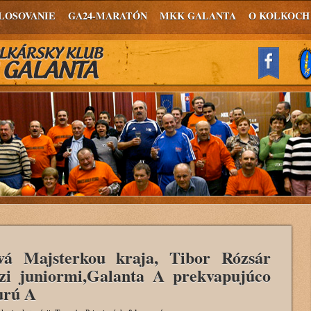
LOSOVANIE
GA24-MARATÓN
MKK GALANTA
O KOLKOCH
vá Majsterkou kraja, Tibor Rózsár
zi juniormi,Galanta A prekvapujúco
urú A