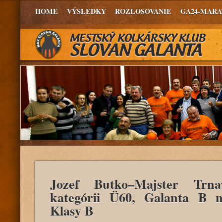
HOME
VÝSLEDKY
ROZLOSOVANIE
GA24-MAR
Jozef Butko–Majster Trn
kategórii Ü60, Galanta B n
Klasy B