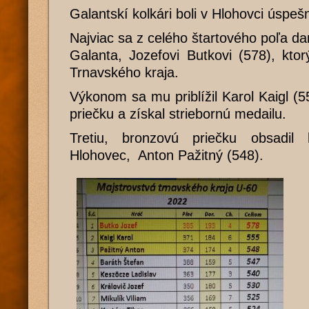
Galantskí kolkári boli v Hlohovci úspešn
Najviac sa z celého štartového poľa da
Galanta, Jozefovi Butkovi (578), kto
Trnavského kraja.
Výkonom sa mu priblížil Karol Kaigl (5
priečku a získal striebornú medailu.
Tretiu, bronzovú priečku obsadi
Hlohovec, Anton Pažitný (548).