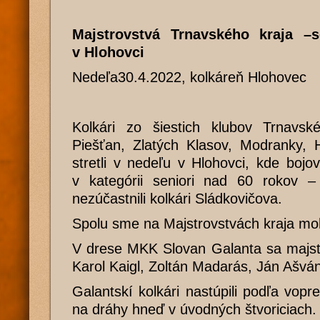
Majstrovstvá Trnavského kraja –
v Hlohovci
Nedeľa30.4.2022, kolkáreň Hlohovec
Kolkári zo šiestich klubov Trnavsk
Piešťan, Zlatých Klasov, Modranky, 
stretli v nedeľu v Hlohovci, kde bojova
v kategórii seniori nad 60 rokov 
nezúčastnili kolkári Sládkovičova.
Spolu sme na Majstrovstvách kraja mohl
V drese MKK Slovan Galanta sa majstro
Karol Kaigl, Zoltán Madarás, Ján Ašván
Galantskí kolkári nastúpili podľa vop
na dráhy hneď v úvodných štvoriciach.