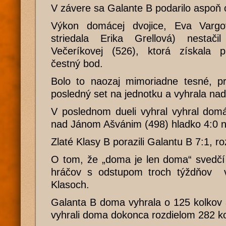
V závere sa Galante B podarilo aspoň o
Výkon domácej dvojice, Eva Varg
striedala Erika Grellová) nestač
Večeríkovej (526), ktorá získala
čestný bod.
Bolo to naozaj mimoriadne tesné, pr
posledný set na jednotku a vyhrala na
V poslednom dueli vyhral vyhral domá
nad Jánom Ašvánim (498) hladko 4:0 n
Zlaté Klasy B porazili Galantu B 7:1, r
O tom, že „doma je len doma“ svedčí
hráčov s odstupom troch týždňov v
Klasoch.
Galanta B doma vyhrala o 125 kolkov 
vyhrali doma dokonca rozdielom 282 ko