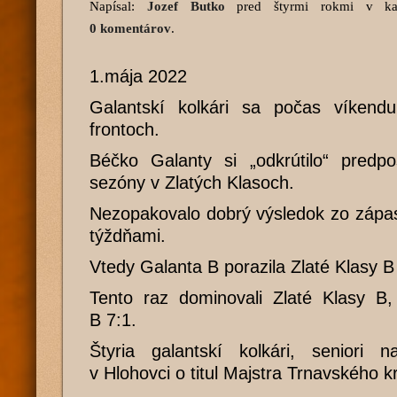
Napísal:
Jozef Butko
pred štyrmi rokmi
v kat
0 komentárov
.
1.mája 2022
Galantskí kolkári sa počas víkendu
frontoch.
Béčko Galanty si „odkrútilo“ predp
sezóny v Zlatých Klasoch.
Nezopakovalo dobrý výsledok zo zápas
týždňami.
Vtedy Galanta B porazila Zlaté Klasy B
Tento raz dominovali Zlaté Klasy B, 
B 7:1.
Štyria galantskí kolkári, seniori 
v Hlohovci o titul Majstra Trnavského kr