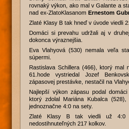
rovnaký výkon, ako mal v Galante a sta
nad ex-ZlatoKlasanom
Ernestom Gub
Zlaté Klasy B tak hneď v úvode viedli 2
Domáci si prevahu udržali aj v druhe
dokonca výraznejšia.
Eva Vlahyová (530) nemala veľa star
súpermi.
Rastislava Schillera (466), ktorý mal
61.hode vystriedal Jozef Benkovs
zápasovej prestávke, nestačil na Vlahy
Najlepší výkon zápasu podal domác
ktorý zdolal Mariána Kubalca (528),
jednoznačne 4:0 na sety.
Zlaté Klasy B tak viedli už 4:
nedostihnuteľných 217 kolkov.