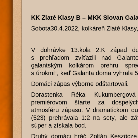
KK Zlaté Klasy B – MKK Slovan Gala
Sobota30.4.2022, kolkáreň Zlaté Klasy
V dohrávke 13.kola 2.K západ d
s prehľadom zvíťazili nad Galanto
galantským kolkárom prehru spre
s úrokmi“, keď Galanta doma vyhrala 5
Domáci zápas výborne odštartovali.
Dorastenka Réka Kukumbergov
premiérovom štarte za dospelýc
atmosféru zápasu. V dramatickom du
(523) prehrávala 1:2 na sety, ale zá
súper a získala bod.
Druhý domáci hráč Zoltán Keszöcze 