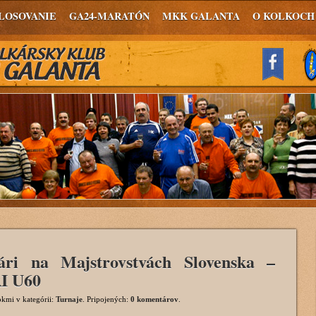
LOSOVANIE
GA24-MARATÓN
MKK GALANTA
O KOLKOCH
kári na Majstrovstvách Slovenska –
I U60
rokmi
v kategórii:
Turnaje
. Pripojených:
0 komentárov
.