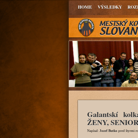
HOME
VÝSLEDKY
ROZ
Galantskí kol
ŽENY, SENIOR
Napísal:
Jozef Butko
pred štyrmi 