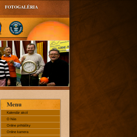
FOTOGALÉRIA
Menu
Kalendár akcií
O Nás
Online prihlášky
Online kamera