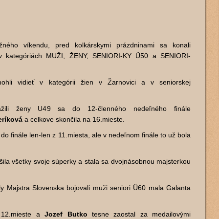
ného víkendu, pred kolkárskymi prázdninami sa konali
 v kategóriách MUŽI, ŽENY, SENIORI-KY Ü50 a SENIORI-
hli vidieť v kategórii žien v Žarnovici a v seniorskej
ažili ženy U49 sa do 12-členného nedeľného finále
eríková
a celkove skončila na 16.mieste.
 do finále len-len z 11.miesta, ale v nedeľnom finále to už bola
ila všetky svoje súperky a stala sa dvojnásobnou majsterkou
ly Majstra Slovenska bojovali muži seniori Ü60 mala Galanta
 12.mieste a
Jozef Butko
tesne zaostal za medailovými