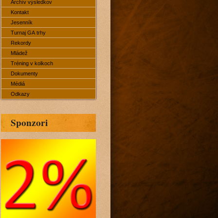
Archív výsledkov
Kontakt
Jesenník
Turnaj GA trhy
Rekordy
Mládež
Tréning v kolkoch
Dokumenty
Médiá
Odkazy
Sponzori