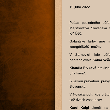
19.júna 2022
Počas posledného súťaž
Majstrovstvá Slovenska
KY Ü60.
Galantské farby sme mo
kategóriiÜ60, mužov.
V Žarnovici, kde súť
neprebojovala
Katka Več
Klaudia Pivková
prekĺzla
„iná káva“.
S veľkou prevahou prevýš
Slovenska.
V Nováčanoch, kde o titu
tiež dvoch zástupcov.
Karol Kaigl
skončil na