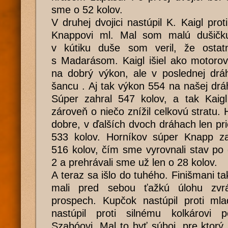
sme o 52 kolov.
V druhej dvojici nastúpil K. Kaigl pro
Knappovi ml. Mal som malú dušičku 
v kútiku duše som veril, že osta
s Madarásom. Kaigl išiel ako motorov
na dobrý výkon, ale v poslednej drá
šancu . Aj tak výkon 554 na našej dr
Súper zahral 547 kolov, a tak Kaigl
zároveň o niečo znížil celkovú stratu.
dobre, v ďalších dvoch dráhach len pri
533 kolov. Horníkov súper Knapp zahr
516 kolov, čím sme vyrovnali stav po 
2 a prehrávali sme už len o 28 kolov.
A teraz sa išlo do tuhého. Finišmani t
mali pred sebou ťažkú úlohu zvrá
prospech. Kupčok nastúpil proti ml
nastúpil proti silnému kolkárov
Szabóovi. Mal to byť súboj, pre ktorý p