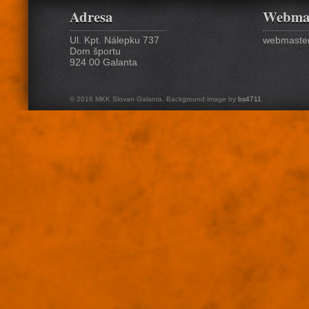
Adresa
Webma
Ul. Kpt. Nálepku 737
webmaster
Dom športu
924 00 Galanta
© 2016 MKK Slovan Galanta. Background image by
bs4711
.