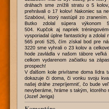
dráhach sme znížili stratu o 5 kolo
prehrávali o 17 kolov! Nakoniec sa ned
Szabóovi, ktorý nastúpil zo zranením.
Butko zdolal súpera výkonom 5
504. Kupčok aj napriek tréningové
vysporiadal úplne fantasticky a zdola
565 proti 525, čím získal bod pre n
3220 sme vyhrali o 23 kolov a celkov
hode zavládla v našom tábore veľká 
celkom vydarenom začiatku sa zápas 
prospech!
V ďalšom kole privítame doma lídra t
dokazuje či doma, či vonku svoju kva
našej dráhe znepríjemniť, čo bude ve
nevyberáme, hráme s takým, ktorého n
(Jozef Jeriga)
Komentáre