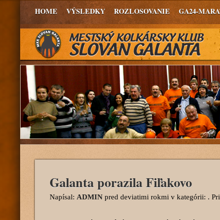
HOME
VÝSLEDKY
ROZLOSOVANIE
GA24-MAR
Galanta porazila Fiľakovo
Napísal:
ADMIN
pred deviatimi rokmi
v kategórii: . P