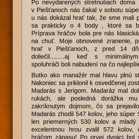
Po nevydarených stretnutiach doma
v Piešťanoch nás čakal v sobotu súpe
u nás dokázal hrať tak, že sme mali 
sa prakticky o 4 body , ktoré sa b
Príprava hráčov bola pre nás klasick
na chuť. Moje obnovené zranenie, 
hrať v Piešťanoch, z pred 14 d
doliečil........aj keď s minimáln
spoluhráči boli nabudení na čo najlepši
Butko ako manažér mal hlavu plnú st
Nakoniec sa priklonil k osvedčenej zosta
Madarás s Jerigom. Madaráz mal dobr
rukách, ale posledná dorážka mu 
zakríknutým dojmom, čo sa prejavil
Madarás zhodil 547 kolov, jeho súper Š
len priemerných 530 kolov a mladý s
excelentnou hrou zvalil 572 kolov, 
hráčom zápasu! Po prvej dvojici bol 