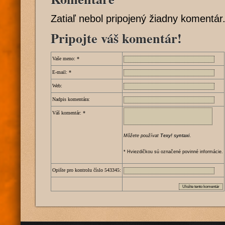
Zatiaľ nebol pripojený žiadny komentár
Pripojte váš komentár!
Vaše meno:
*
E-mail:
*
Web:
Nadpis komentára:
Váš komentár:
*
Môžete používat
Texy! syntaxi
.
* Hviezdičkou sú označené povinné informácie.
Opište pro kontrolu číslo
5
4
3
3
4
5
: