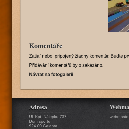
Komentáře
Zatiaľ nebol pripojený žiadny komentár. Buďte pr
Přidávání komentářů bylo zakázáno.
Návrat na fotogalerii
Adresa
Webma
Ul. Kpt. Nálepku 737
webmaster
Dom športu
924 00 Galanta